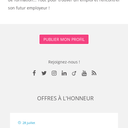
son futur employeur !
PUBLIER MON PROFIL
Rejoignez-nous !
Rejoignez-nous sur Facebook
Suivez-nous sur Twitter
Suivez-nous sur Instagram
Rejoignez-nous sur LinkedIn
Rejoignez-nous sur Viad
Suivez-nous sur Yo
Retrouvez tous 
OFFRES À L'HONNEUR
28 juillet