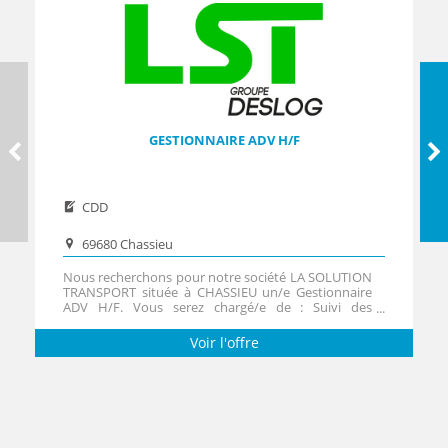
GESTIONNAIRE ADV H/F
CDD
69680 Chassieu
Nous recherchons pour notre société LA SOLUTION
TRANSPORT située à CHASSIEU un/e Gestionnaire
ADV H/F. Vous serez chargé/e de : Suivi des
livraisons pour nos divers clients ; Réaliser le
reporting clients ; Suivi et gestion des bons de
Voir l'offre
livraison ; Suivi et gestion des litiges...