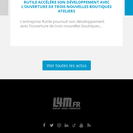
RUTILE ACCÉLÈRE SON DÉVELOPPEMENT AVEC
L’OUVERTURE DE TROIS NOUVELLES BOUTIQUES
ATELIERS
L’entreprise Rutile poursuit son développement
avec l’ouverture de trois nouvelles boutiques...
Voir toutes les actus
Rejoignez-nous sur Facebook
Suivez-nous sur Twitter
Suivez-nous sur Instagram
Rejoignez-nous sur LinkedIn
Rejoignez-nous sur Viadeo
Suivez-nous sur Youtube
Retrouvez tous nos flux RS