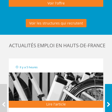
docteurs est organisée au sein des écoles
Voir l'offre
doctorales. En fonction du domaine...
Voir les structures qui recrutent
ACTUALITÉS EMPLOI EN HAUTS-DE-FRANCE
Il y a 5 heures
Lire l'article