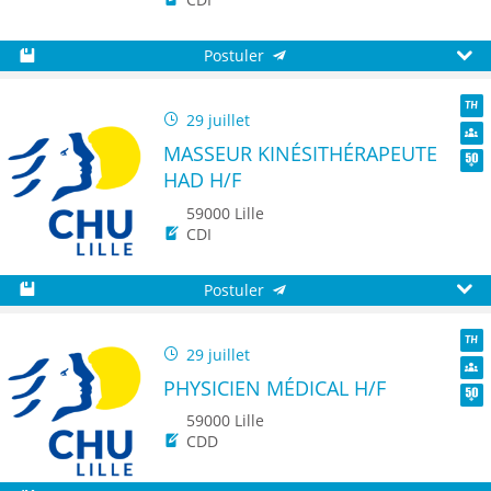
Postuler
Sauvegarder
Aperç
29 juillet
TH
MASSEUR KINÉSITHÉRAPEUTE
Dive
HAD H/F
Seni
59000 Lille
CDI
Postuler
Sauvegarder
Aperç
29 juillet
TH
PHYSICIEN MÉDICAL H/F
Dive
Seni
59000 Lille
CDD