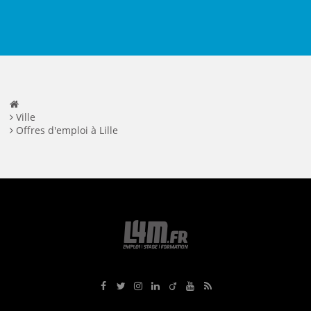
Ville
Offres d'emploi à Lille
Rejoignez-nous sur Facebook
Suivez-nous sur Twitter
Suivez-nous sur Instagram
Rejoignez-nous sur LinkedIn
Rejoignez-nous sur Viadeo
Suivez-nous sur Youtube
Retrouvez tous nos flux RS