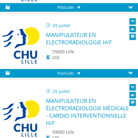
Postuler
Sauvegarder
Aperç
29 juillet
TH
MANIPULATEUR EN
Dive
ELECTRORADIOLOGIE H/F
Seni
59000 Lille
CDI
Postuler
Sauvegarder
Aperç
29 juillet
TH
MANIPULATEUR EN
Dive
ÉLECTRORADIOLOGIE MÉDICALE
Seni
- CARDIO INTERVENTIONNELLE
H/F
59000 Lille
CDI