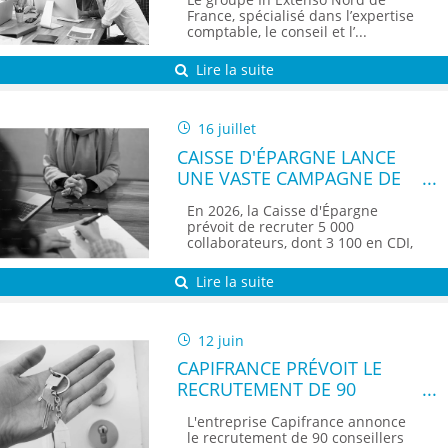
RECRUTEMENT DE 70
France, spécialisé dans l’expertise
PERSONNES
comptable, le conseil et l’...
Lire la suite
16 juillet
CAISSE D'ÉPARGNE LANCE
UNE VASTE CAMPAGNE DE
RECRUTEMENT
En 2026, la Caisse d'Épargne
prévoit de recruter 5 000
collaborateurs, dont 3 100 en CDI,
au...
Lire la suite
12 juin
CAPIFRANCE PRÉVOIT LE
RECRUTEMENT DE 90
CONSEILLERS IMMOBILIERS
L'entreprise Capifrance annonce
DANS LES HAUTS-DE-
le recrutement de 90 conseillers