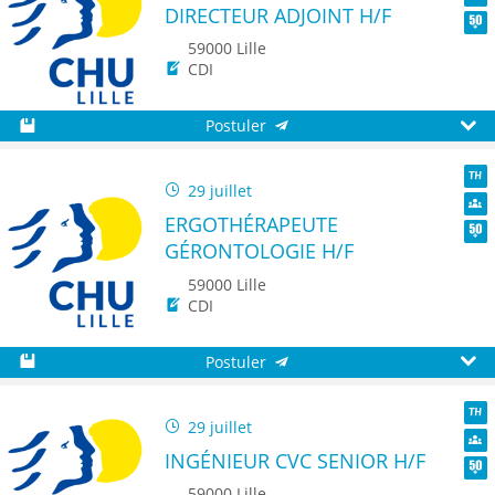
DIRECTEUR ADJOINT H/F
Dive
Seni
59000 Lille
CDI
Postuler
Sauvegarder
Aperç
29 juillet
TH
ERGOTHÉRAPEUTE
Dive
GÉRONTOLOGIE H/F
Seni
59000 Lille
CDI
Postuler
Sauvegarder
Aperç
29 juillet
TH
INGÉNIEUR CVC SENIOR H/F
Dive
Seni
59000 Lille