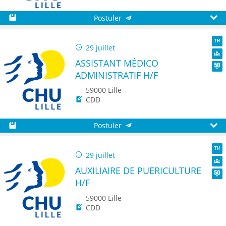
Postuler
Sauvegarder
Aperç
29 juillet
TH
ASSISTANT MÉDICO
Dive
ADMINISTRATIF H/F
Seni
59000 Lille
CDD
Postuler
Sauvegarder
Aperç
29 juillet
TH
AUXILIAIRE DE PUERICULTURE
Dive
H/F
Seni
59000 Lille
CDD