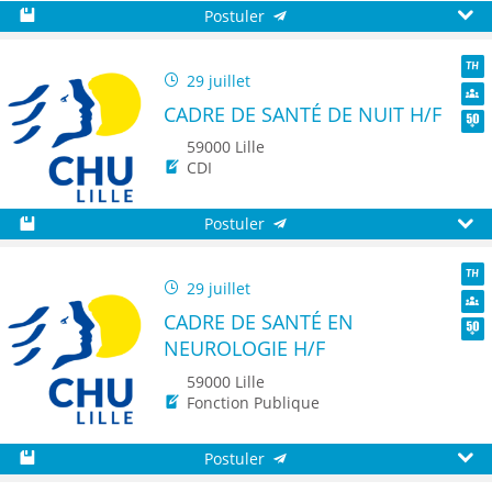
Postuler
Sauvegarder
Aperç
29 juillet
TH
CADRE DE SANTÉ DE NUIT H/F
Dive
Seni
59000 Lille
CDI
Postuler
Sauvegarder
Aperç
29 juillet
TH
CADRE DE SANTÉ EN
Dive
NEUROLOGIE H/F
Seni
59000 Lille
Fonction Publique
Postuler
Sauvegarder
Aperç