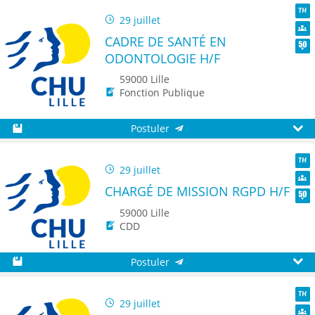
29 juillet
TH
CADRE DE SANTÉ EN
Dive
ODONTOLOGIE H/F
Seni
59000 Lille
Fonction Publique
Postuler
Sauvegarder
Aperç
29 juillet
TH
CHARGÉ DE MISSION RGPD H/F
Dive
Seni
59000 Lille
CDD
Postuler
Sauvegarder
Aperç
29 juillet
TH