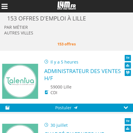
153 OFFRES D'EMPLOI À LILLE
PAR MÉTIER
AUTRES VILLES
153 offres
Il y a 5 heures
TH
ADMINISTRATEUR DES VENTES
Dive
H/F
Seni
59000 Lille
CDI
Annuler
Postuler
Sauvegarder
Aperç
30 juillet
TH