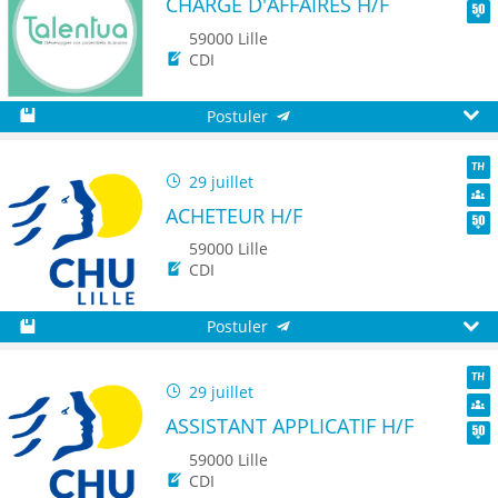
CHARGÉ D'AFFAIRES H/F
Dive
Seni
59000 Lille
CDI
Postuler
Sauvegarder
Aperç
29 juillet
TH
ACHETEUR H/F
Dive
Seni
59000 Lille
CDI
Postuler
Sauvegarder
Aperç
29 juillet
TH
ASSISTANT APPLICATIF H/F
Dive
Seni
59000 Lille
CDI