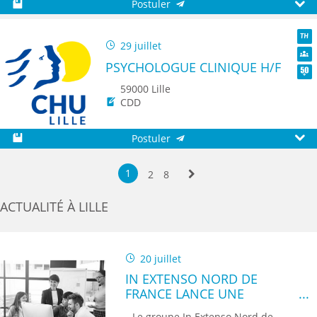
Postuler
Sauvegarder
Aperç
29 juillet
TH
PSYCHOLOGUE CLINIQUE H/F
Dive
Seni
59000 Lille
CDD
Postuler
Sauvegarder
Aperç
1
2
8
Suivante
ACTUALITÉ À LILLE
20 juillet
IN EXTENSO NORD DE
FRANCE LANCE UNE
CAMPAGNE DE
Le groupe In Extenso Nord de