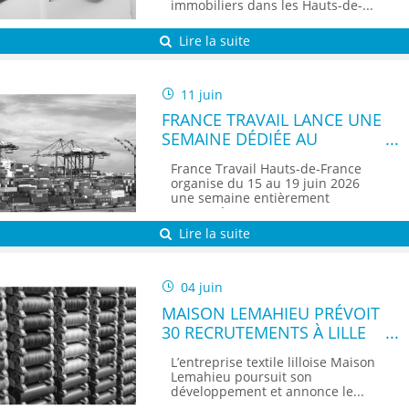
FRANCE
immobiliers dans les Hauts-de-...
Lire la suite
11 juin
FRANCE TRAVAIL LANCE UNE
SEMAINE DÉDIÉE AU
TRANSPORT ET À LA
France Travail Hauts-de-France
LOGISTIQUE DANS LES
organise du 15 au 19 juin 2026
HAUTS-DE-FRANCE
une semaine entièrement
consacrée...
Lire la suite
04 juin
MAISON LEMAHIEU PRÉVOIT
30 RECRUTEMENTS À LILLE
D’ICI 2028
L’entreprise textile lilloise Maison
Lemahieu poursuit son
développement et annonce le...