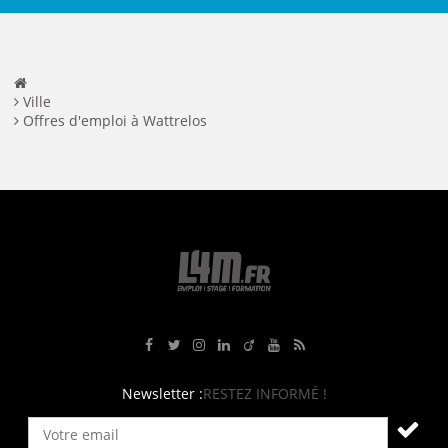
Ville
Offres d'emploi à Wattrelos
Rejoignez-nous sur Facebook
Suivez-nous sur Twitter
Suivez-nous sur Instagram
Rejoignez-nous sur LinkedIn
Rejoignez-nous sur Viadeo
Suivez-nous sur Youtube
Retrouvez tous nos flux RS
Newsletter :
RESTEZ INFORMÉ !