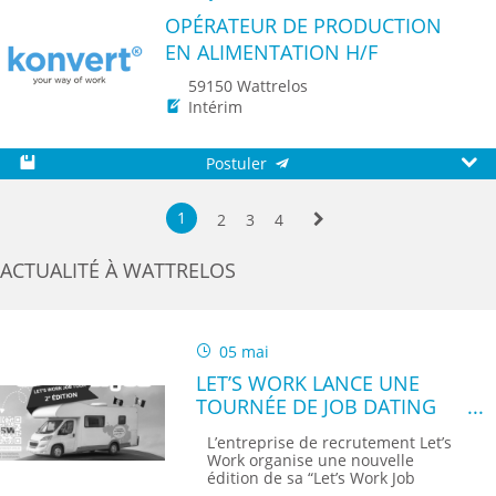
TH
OPÉRATEUR DE PRODUCTION
EN ALIMENTATION H/F
59150 Wattrelos
Intérim
Postuler
Sauvegarder
Aperç
1
2
3
4
Suivante
ACTUALITÉ À WATTRELOS
05 mai
LET’S WORK LANCE UNE
TOURNÉE DE JOB DATING
DANS LE NORD POUR
L’entreprise de recrutement Let’s
RECRUTER EN BELGIQUE
Work organise une nouvelle
édition de sa “Let’s Work Job
Tour”...