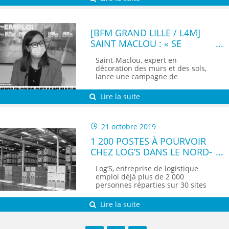
[BFM GRAND LILLE / L4M]
SAINT MACLOU : « SE
RENOUVELER, C’EST LA
Saint-Maclou, expert en
FORCE DE NOTRE
décoration des murs et des sols,
ENTREPRISE »
lance une campagne de
recrutement. Au...
Lire la suite
21 octobre 2019
1 200 POSTES À POURVOIR
CHEZ LOG’S DANS LE NORD-
PAS-DE-CALAIS
Log’S, entreprise de logistique
emploi déjà plus de 2 000
personnes réparties sur 30 sites
en...
Lire la suite