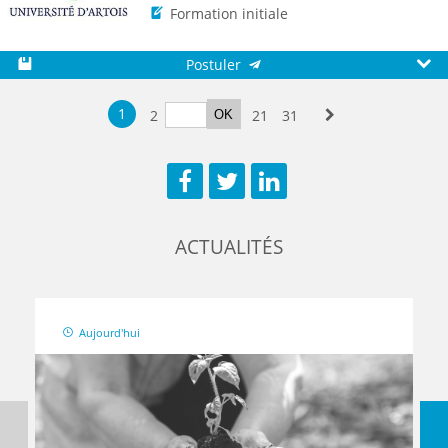
Formation initiale
Postuler
Sauvegarder
Aperç
1
2
21
31
OK
Suivante
Facebook
Twitter
LinkedIn
ACTUALITÉS
Aujourd'hui