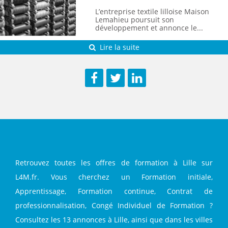
D’ICI 2028
L’entreprise textile lilloise Maison
Lemahieu poursuit son
développement et annonce le...
Lire la suite
Facebook
Twitter
LinkedIn
Retrouvez toutes les offres de formation à Lille sur
L4M.fr. Vous cherchez un Formation initiale,
Apprentissage, Formation continue, Contrat de
professionnalisation, Congé Individuel de Formation ?
Consultez les 13 annonces à Lille, ainsi que dans les villes