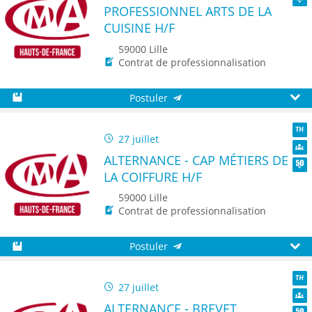
PROFESSIONNEL ARTS DE LA
Seni
CUISINE H/F
59000 Lille
Contrat de professionnalisation
Postuler
Sauvegarder
Aperç
27 juillet
TH
ALTERNANCE - CAP MÉTIERS DE
Dive
LA COIFFURE H/F
Seni
59000 Lille
Contrat de professionnalisation
Postuler
Sauvegarder
Aperç
27 juillet
TH
ALTERNANCE - BREVET
Dive