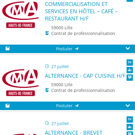
COMMERCIALISATION ET
Seni
SERVICES EN HÔTEL – CAFÉ –
RESTAURANT H/F
59000 Lille
Contrat de professionnalisation
Postuler
Sauvegarder
Aperç
27 juillet
TH
ALTERNANCE - CAP CUISINE H/F
Dive
Seni
59000 Lille
Contrat de professionnalisation
Postuler
Sauvegarder
Aperç
27 juillet
TH
ALTERNANCE - BREVET
Dive