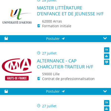
28 juillet
MASTER LITTÉRATURE
D’ENFANCE ET DE JEUNESSE H/F
62000 Arras
Formation initiale
Postuler
Sauvegarder
Aperç
27 juillet
TH
ALTERNANCE - CAP
Dive
CHARCUTIER-TRAITEUR H/F
Seni
59000 Lille
Contrat de professionnalisation
Postuler
Sauvegarder
Aperç
27 juillet
TH