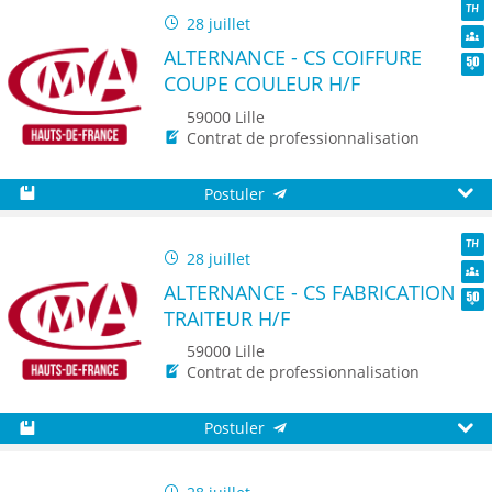
28 juillet
TH
ALTERNANCE - CS COIFFURE
Dive
COUPE COULEUR H/F
Seni
59000 Lille
Contrat de professionnalisation
Postuler
Sauvegarder
Aperç
28 juillet
TH
ALTERNANCE - CS FABRICATION
Dive
TRAITEUR H/F
Seni
59000 Lille
Contrat de professionnalisation
Postuler
Sauvegarder
Aperç