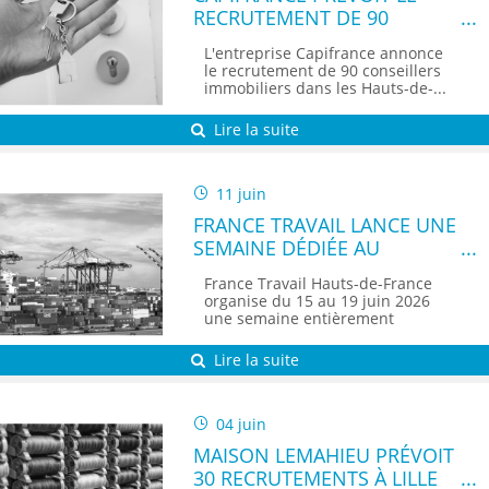
RECRUTEMENT DE 90
CONSEILLERS IMMOBILIERS
L'entreprise Capifrance annonce
DANS LES HAUTS-DE-
le recrutement de 90 conseillers
FRANCE
immobiliers dans les Hauts-de-...
Lire la suite
11 juin
FRANCE TRAVAIL LANCE UNE
SEMAINE DÉDIÉE AU
TRANSPORT ET À LA
France Travail Hauts-de-France
LOGISTIQUE DANS LES
organise du 15 au 19 juin 2026
HAUTS-DE-FRANCE
une semaine entièrement
consacrée...
Lire la suite
04 juin
MAISON LEMAHIEU PRÉVOIT
30 RECRUTEMENTS À LILLE