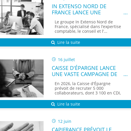
IN EXTENSO NORD DE
FRANCE LANCE UNE
CAMPAGNE DE
Le groupe In Extenso Nord de
RECRUTEMENT DE 70
France, spécialisé dans l’expertise
PERSONNES
comptable, le conseil et l’...
Lire la suite
16 juillet
CAISSE D'ÉPARGNE LANCE
UNE VASTE CAMPAGNE DE
RECRUTEMENT
En 2026, la Caisse d'Épargne
prévoit de recruter 5 000
collaborateurs, dont 3 100 en CDI,
au...
Lire la suite
12 juin
CAPIFRANCE PRÉVOIT LE