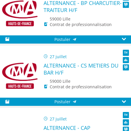
ALTERNANCE - BP CHARCUTIER-
Dive
TRAITEUR H/F
Seni
59000 Lille
Contrat de professionnalisation
Postuler
Sauvegarder
Aperç
27 juillet
TH
ALTERNANCE - CS METIERS DU
Dive
BAR H/F
Seni
59000 Lille
Contrat de professionnalisation
Postuler
Sauvegarder
Aperç
27 juillet
TH
ALTERNANCE - CAP
Dive