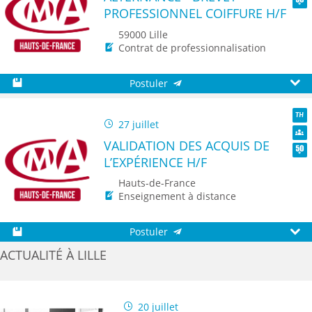
PROFESSIONNEL COIFFURE H/F
Seni
59000 Lille
Contrat de professionnalisation
Postuler
Sauvegarder
Aperç
27 juillet
TH
VALIDATION DES ACQUIS DE
Dive
L’EXPÉRIENCE H/F
Seni
Hauts-de-France
Enseignement à distance
Postuler
Sauvegarder
Aperç
ACTUALITÉ À LILLE
20 juillet