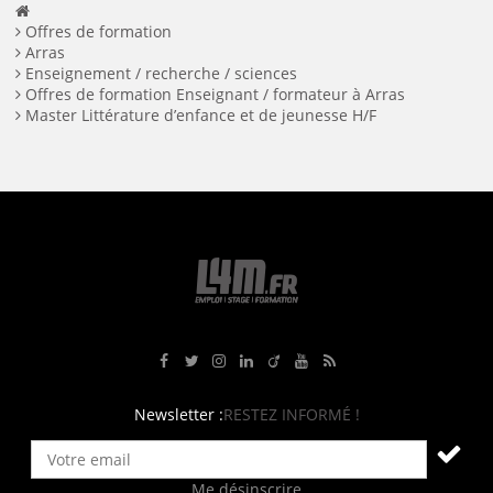
Offres de formation
Arras
Enseignement / recherche / sciences
Offres de formation Enseignant / formateur à Arras
Master Littérature d’enfance et de jeunesse H/F
Rejoignez-nous sur Facebook
Suivez-nous sur Twitter
Suivez-nous sur Instagram
Rejoignez-nous sur LinkedIn
Rejoignez-nous sur Viadeo
Suivez-nous sur Youtube
Retrouvez tous nos flux RS
Newsletter :
RESTEZ INFORMÉ !
Me désinscrire