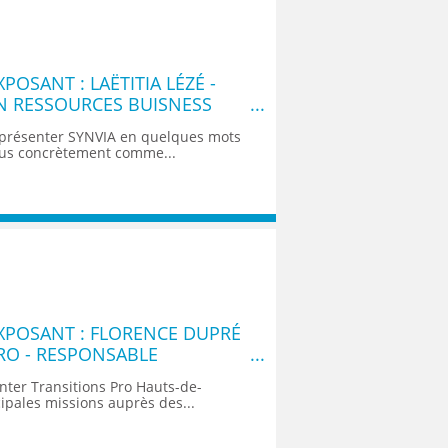
OSANT : LAËTITIA LÉZÉ -
N RESSOURCES BUISNESS
présenter SYNVIA en quelques mots
us concrètement comme...
XPOSANT : FLORENCE DUPRÉ
PRO - RESPONSABLE
ON
ter Transitions Pro Hauts-de-
cipales missions auprès des...