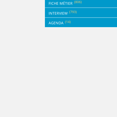
(806)
FICHE MÉTIER
(793)
INTERVIEW
(14)
AGENDA