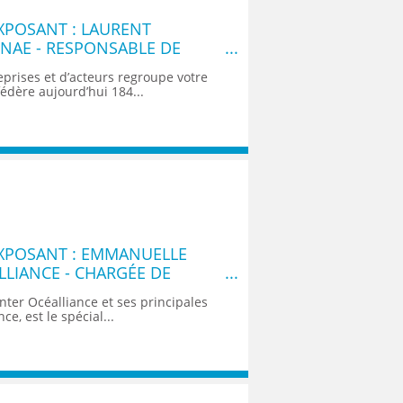
XPOSANT : LAURENT
NAE - RESPONSABLE DE
I FORMATION NAE
eprises et d’acteurs regroupe votre
fédère aujourd’hui 184...
XPOSANT : EMMANUELLE
LLIANCE - CHARGÉE DE
T RH
ter Océalliance et ses principales
nce, est le spécial...