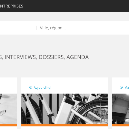
ENTREPRISES
RS, INTERVIEWS, DOSSIERS, AGENDA
ROULANTS)
Aujourd'hui
Ma
ES NUMÉRIQUES
R