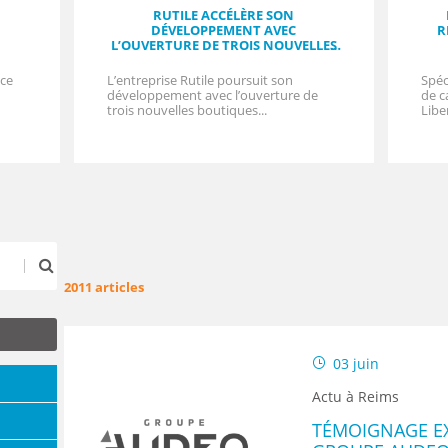
ENANCE
RUTILE ACCÉLÈRE SON
DÉVELOPPEMENT AVEC
R
L’OUVERTURE DE TROIS NOUVELLES
BOUTIQUES ATELIERS
nce
L’entreprise Rutile poursuit son
Spéc
développement avec l’ouverture de
de c
trois nouvelles boutiques...
Libe
ES
GASIN
2011 articles
03 juin
Actu à Reims
TÉMOIGNAGE EX