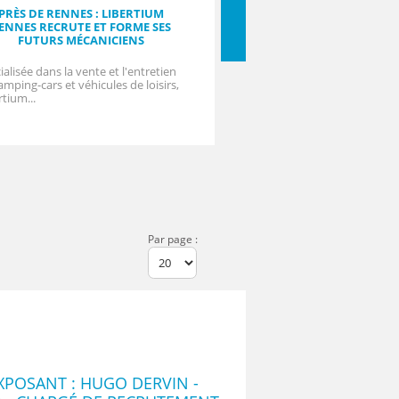
PRÈS DE RENNES : LIBERTIUM
NORMANDIE : LE NU
ENNES RECRUTE ET FORME SES
S'IMPOSE COMME L'
FUTURS MÉCANICIENS
PRINCIPAUX RECRUTEU
RÉGION
ialisée dans la vente et l'entretien
La filière nucléaire poursui
amping-cars et véhicules de loisirs,
en Normandie et s'annon
rtium...
l'un des secteurs les...
Par page :
POSANT : HUGO DERVIN -