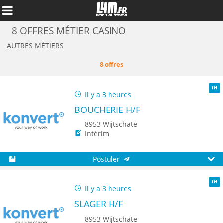
8 OFFRES MÉTIER CASINO
AUTRES MÉTIERS
8 offres
Il y a 3 heures
TH
BOUCHERIE H/F
8953 Wijtschate
Intérim
Postuler
Annuler
Sauvegarder
Aperç
Il y a 3 heures
TH
SLAGER H/F
8953 Wijtschate