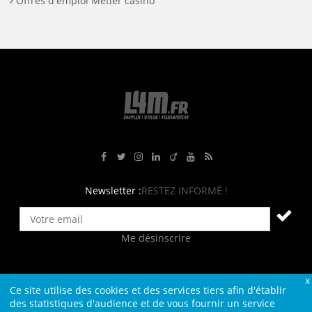
Offres d'emploi Métier casino
Rejoignez-nous sur Facebook
Suivez-nous sur Twitter
Suivez-nous sur Instagram
Rejoignez-nous sur LinkedIn
Rejoignez-nous sur Viadeo
Suivez-nous sur Youtube
Retrouvez tous nos flux RS
Newsletter :
RESTEZ INFORMÉ !
Me désinscrire
Ce site utilise des cookies et des services tiers afin d'établir
Contact
Plan du site
Qui sommes-nous ?
Liens
des statistiques d'audience et de vous fournir un service