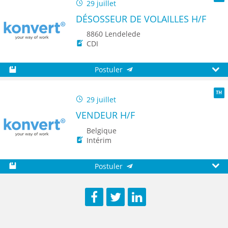
29 juillet
TH
DÉSOSSEUR DE VOLAILLES H/F
8860 Lendelede
CDI
Postuler
Sauvegarder
Aperç
29 juillet
TH
VENDEUR H/F
Belgique
Intérim
Postuler
Sauvegarder
Aperç
Facebook
Twitter
LinkedIn