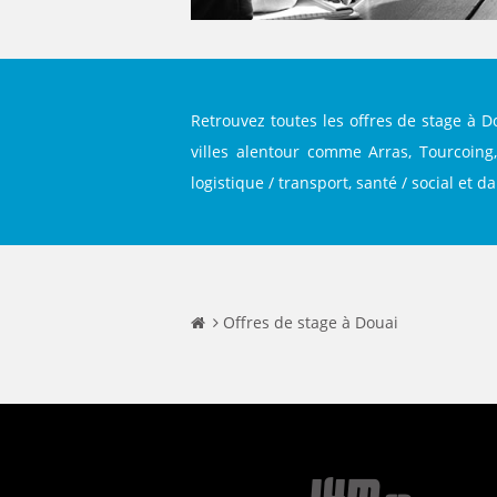
Retrouvez toutes les offres de stage à 
villes alentour comme Arras, Tourcoing, 
logistique / transport, santé / social et 
Offres de stage à Douai