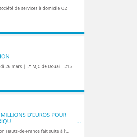
société de services à domicile O2
TION
edi 26 mars | 📍 MJC de Douai – 215
5 MILLIONS D’EUROS POUR
RIQU
n Hauts-de-France fait suite à l’...