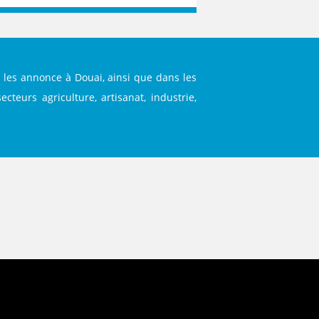
 les annonce à Douai, ainsi que dans les
cteurs agriculture, artisanat, industrie,