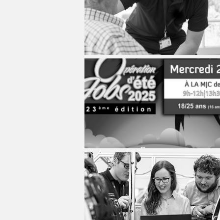
MÉCANICIEN / TECHNICIEN DE MAINT
EXPERT AUTOMOBILE
COMPIÈGNE
LENS
LENS
MÉCANIQUE
INSPECTION / CONTRÔLE
WATTRELOS
LIÉVIN
LIÉVIN
MÉTALLURGIE
JARDINAGE
MARCQ-EN-BAROEUL
LOMME
LOMME
MÉTIERS DE BOUCHE
MÉCANICIEN AUTOMOBILE
LENS
LAON
LAON
OPERATEUR DE PRODUCTION
MÉTIERS DE BOUCHE
LIÉVIN
BÉTHUNE
BÉTHUNE
OPERATEUR RÉGLEUR
PRÉPARATEUR DE VÉHICUL
LOMME
ARMENTIÈRES
ARMENTIÈRES
PRODUCTION
RESTAURATION
LAON
ABBEVILLE
ABBEVILLE
PRODUCTION / CONDUITE MACHINE
SCIENCES HUMAINES
BÉTHUNE
SÉCURITÉ
VENDEUR BOUTIQUE & MA
ARMENTIÈRES
ABBEVILLE