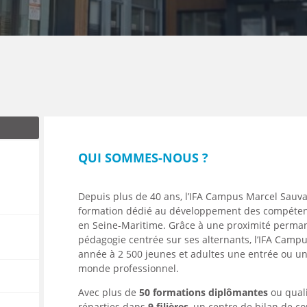
ENANCE
ES
QUI SOMMES-NOUS ?
GASIN
Depuis plus de 40 ans, l’IFA Campus Marcel Sauva
formation dédié au développement des compéten
en Seine-Maritime. Grâce à une proximité permane
pédagogie centrée sur ses alternants, l’IFA Cam
année à 2 500 jeunes et adultes une entrée ou un
monde professionnel.
Avec plus de
50 formations diplômantes
ou qual
réparties dans
9 filières
, un centre de bilan de 