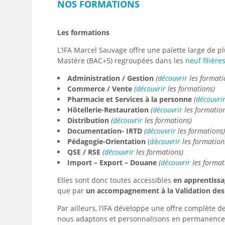
NOS FORMATIONS
Les formations
L’IFA Marcel Sauvage offre une palette large de 
Mastère (BAC+5) regroupées dans les
neuf filière
Administration / Gestion
(
découvrir
les formati
Commerce / Vente
(
découvrir
les formations)
Pharmacie et Services à la personne
(
découvri
Hôtellerie-Restauration
(
découvrir
les formatio
Distribution
(
découvrir
les formations)
Documentation- IRTD
(
découvrir
les formations
Pédagogie-Orientation
(
dé
couvrir
les formation
QSE / RSE
(
découvrir
les formations)
Import – Export – Douane
(
découvrir
les format
Elles sont donc toutes accessibles
en apprentiss
que par
un accompagnement à la Validation des 
Par ailleurs, l’IFA développe une offre complète d
nous adaptons et personnalisons en permanence 