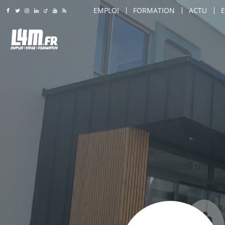
EMPLOI
FORMATION
ACTU
Rejoignez-nous sur Facebook
Suivez-nous sur Twitter
Suivez-nous sur Instagram
Rejoignez-nous sur LinkedIn
Rejoignez-nous sur Viadeo
Suivez-nous sur Youtube
Retrouvez tous nos flux RSS
LILLE
LILLE
AMIENS
AMIENS
AGENT DE SÉCURITÉ
ARTS & SAVOIR-FAIRE
ROUBAIX
ROUBAIX
AGENT DE SÉCURITÉ INCENDIE
CARROSSIER / PEINTRE
LILLE
TOURCOING
TOURCOING
AGENT DE TRANSPORT SÉCURISÉ
COIFFEUR
AMIENS
CALAIS
CALAIS
AGRO-ALIMENTAIRE
COMMERCIAL
ROUBAIX
DUNKERQUE
DUNKERQUE
CHEF D'ÉQUIPE PRODUCTION
COMMIS DE CUISINE
TOURCOING
VILLENEUVE D'ASCQ
VILLENEUVE D'ASCQ
CHEF DE LIGNE
CONSEILLER DE VENTE
CALAIS
BEAUVAIS
BEAUVAIS
CONDUITE D'ENGINS (CACES / PONTS 
CUISINIER
DUNKERQUE
ARRAS
ARRAS
CONDUITE DE MACHINES / COMMAND
DIRECTEUR DE MAGASIN
VILLENEUVE D'ASCQ
DOUAI
DOUAI
CONSEILLER DE VENTE
DIRECTEUR DES VENTES
BEAUVAIS
COMPIÈGNE
COMPIÈGNE
MAINTENANCE
ENSEIGNANT / FORMATEU
ARRAS
WATTRELOS
WATTRELOS
MANUTENTION / EMBALLAGE
ESTHÉTICIEN
DOUAI
MARCQ-EN-BAROEUL
MARCQ-EN-BAROEUL