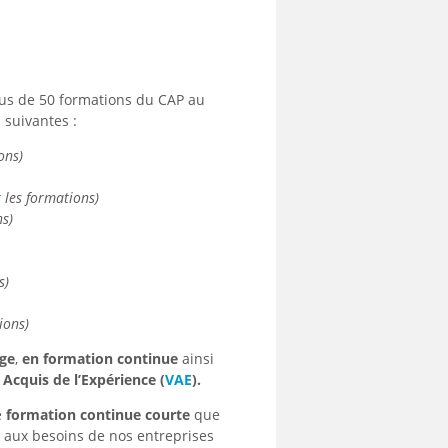
plus de 50 formations du CAP au
s
suivantes :
ons)
r
les formations)
ns)
)
s)
ions)
age
,
en formation continue
ainsi
Acquis de l’Expérience (
VAE
).
e
formation continue courte
que
aux besoins de nos entreprises