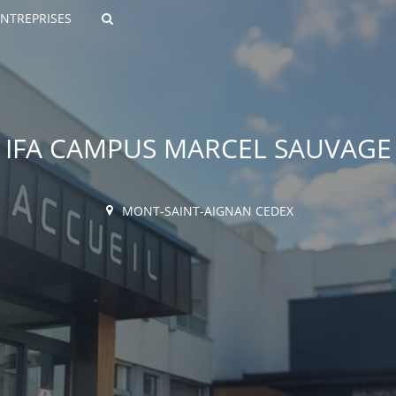
ENTREPRISES
Rechercher
IFA CAMPUS MARCEL SAUVAGE
MONT-SAINT-AIGNAN CEDEX
ROULANTS)
ES NUMÉRIQUES
R