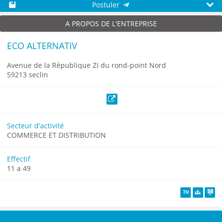
Postuler
Sauvegarder
Aperç
A PROPOS DE L'ENTREPRISE
ECO ALTERNATIV
Avenue de la République ZI du rond-point Nord
59213 seclin
Site web
Secteur d'activité
COMMERCE ET DISTRIBUTION
Effectif
11 a 49
TH
Diversité
Senio