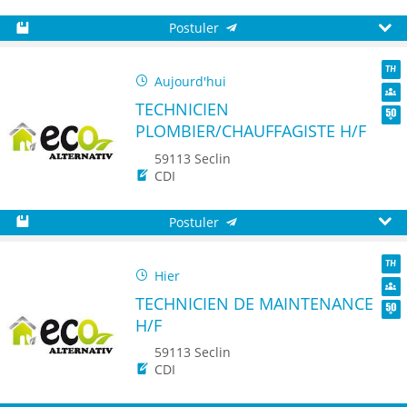
Postuler
Sauvegarder
Aperç
Aujourd'hui
TH
TECHNICIEN
Dive
PLOMBIER/CHAUFFAGISTE H/F
Seni
59113 Seclin
CDI
Postuler
Sauvegarder
Aperç
Hier
TH
TECHNICIEN DE MAINTENANCE
Dive
H/F
Seni
59113 Seclin
CDI