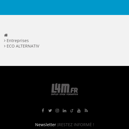
Entreprises
ECO ALTERNATIV
Rejoignez-nous sur Facebook
Suivez-nous sur Twitter
Suivez-nous sur Instagram
Rejoignez-nous sur LinkedIn
Rejoignez-nous sur Viadeo
Suivez-nous sur Youtube
Retrouvez tous nos flux RS
Newsletter :
RESTEZ INFORMÉ !