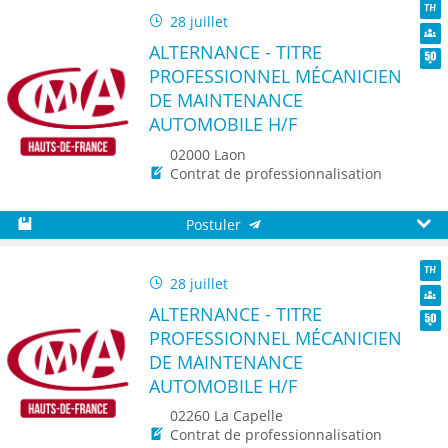
28 juillet
TH
ALTERNANCE - TITRE
Dive
PROFESSIONNEL MÉCANICIEN
Seni
DE MAINTENANCE
AUTOMOBILE H/F
02000 Laon
Contrat de professionnalisation
Postuler
Sauvegarder
Aperç
28 juillet
TH
ALTERNANCE - TITRE
Dive
PROFESSIONNEL MÉCANICIEN
Seni
DE MAINTENANCE
AUTOMOBILE H/F
02260 La Capelle
Contrat de professionnalisation