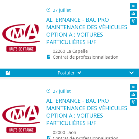
27 juillet
TH
ALTERNANCE - BAC PRO
Dive
MAINTENANCE DES VÉHICULES
Seni
OPTION A : VOITURES
PARTICULIÈRES H/F
02260 La Capelle
Contrat de professionnalisation
Postuler
Sauvegarder
Aperç
27 juillet
TH
ALTERNANCE - BAC PRO
Dive
MAINTENANCE DES VÉHICULES
Seni
OPTION A : VOITURES
PARTICULIÈRES H/F
02000 Laon
Contrat de professionnalisation