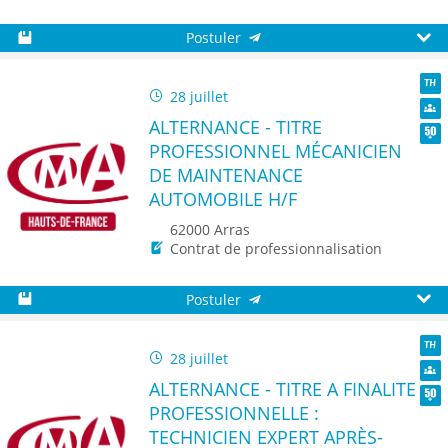
Postuler
Sauvegarder
Aperç
28 juillet
TH
ALTERNANCE - TITRE
Dive
PROFESSIONNEL MÉCANICIEN
Seni
DE MAINTENANCE
AUTOMOBILE H/F
62000 Arras
Contrat de professionnalisation
Postuler
Sauvegarder
Aperç
28 juillet
TH
ALTERNANCE - TITRE A FINALITE
Dive
PROFESSIONNELLE :
Seni
TECHNICIEN EXPERT APRÈS-