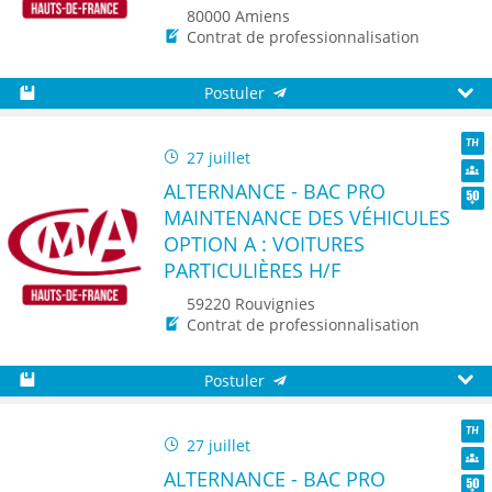
80000 Amiens
Contrat de professionnalisation
Postuler
Sauvegarder
Aperç
27 juillet
TH
ALTERNANCE - BAC PRO
Dive
MAINTENANCE DES VÉHICULES
Seni
OPTION A : VOITURES
PARTICULIÈRES H/F
59220 Rouvignies
Contrat de professionnalisation
Postuler
Sauvegarder
Aperç
27 juillet
TH
ALTERNANCE - BAC PRO
Dive