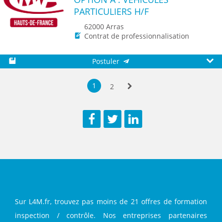
PARTICULIERS H/F
62000 Arras
Contrat de professionnalisation
Postuler
Sauvegarder
Aperç
1
2
Suivante
Facebook
Twitter
LinkedIn
Sur L4M.fr, trouvez pas moins de 21 offres de formation
inspection / contrôle. Nos entreprises partenaires