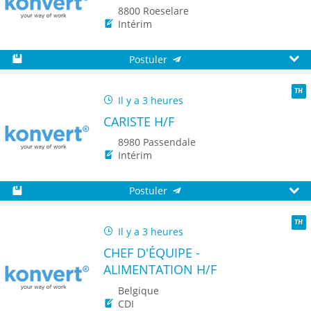
8800 Roeselare
Intérim
Postuler
Sauvegarder
Aperç
Il y a 3 heures
TH
CARISTE H/F
8980 Passendale
Intérim
Postuler
Sauvegarder
Aperç
Il y a 3 heures
TH
CHEF D'ÉQUIPE -
ALIMENTATION H/F
Belgique
CDI