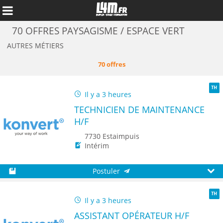
70 OFFRES PAYSAGISME / ESPACE VERT
AUTRES MÉTIERS
70 offres
Il y a 3 heures
TH
TECHNICIEN DE MAINTENANCE
H/F
7730 Estaimpuis
Intérim
Annuler
Postuler
Sauvegarder
Aperç
Il y a 3 heures
TH
ASSISTANT OPÉRATEUR H/F