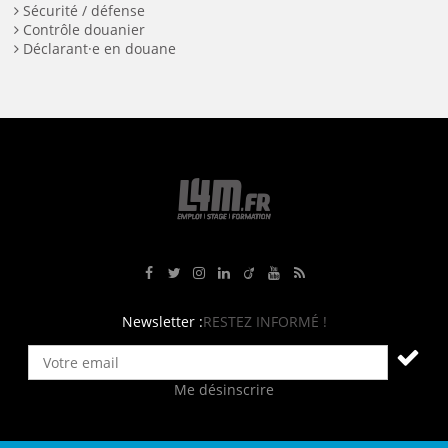
Sécurité / défense
Contrôle douanier
Déclarant·e en douane
Rejoignez-nous sur Facebook
Suivez-nous sur Twitter
Suivez-nous sur Instagram
Rejoignez-nous sur LinkedIn
Rejoignez-nous sur Viadeo
Suivez-nous sur Youtube
Retrouvez tous nos flux RS
Newsletter :
RESTEZ INFORMÉ !
Me désinscrire