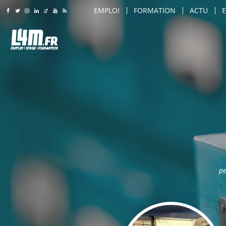
EMPLOI
FORMATION
ACTU
Rejoignez-nous sur Facebook
Suivez-nous sur Twitter
Suivez-nous sur Instagram
Rejoignez-nous sur LinkedIn
Rejoignez-nous sur Viadeo
Suivez-nous sur Youtube
Retrouvez tous nos flux RSS
LILLE
LILLE
AMIENS
AMIENS
AGENT DE SÉCURITÉ
ARTS & SAVOIR-FAIRE
ROUBAIX
ROUBAIX
AGENT DE SÉCURITÉ INCENDIE
CARROSSIER / PEINTRE
LILLE
TOURCOING
TOURCOING
AGENT DE TRANSPORT SÉCURISÉ
COIFFEUR
AMIENS
CALAIS
CALAIS
AGRO-ALIMENTAIRE
COMMERCIAL
ROUBAIX
DUNKERQUE
DUNKERQUE
CHEF D'ÉQUIPE PRODUCTION
COMMIS DE CUISINE
TOURCOING
VILLENEUVE D'ASCQ
VILLENEUVE D'ASCQ
CHEF DE LIGNE
CONSEILLER DE VENTE
CALAIS
SAINT-QUENTIN
SAINT-QUENTIN
CONDUITE D'ENGINS (CACES / PONTS 
CUISINIER
DUNKERQUE
BEAUVAIS
BEAUVAIS
CONDUITE DE MACHINES / COMMAND
DIRECTEUR DE MAGASIN
pe
VILLENEUVE D'ASCQ
ARRAS
ARRAS
CONSEILLER DE VENTE
DIRECTEUR DES VENTES
SAINT-QUENTIN
DOUAI
DOUAI
MAINTENANCE
ENSEIGNANT / FORMATEU
BEAUVAIS
VALENCIENNES
VALENCIENNES
MANUTENTION / EMBALLAGE
ESTHÉTICIEN
ARRAS
COMPIÈGNE
COMPIÈGNE