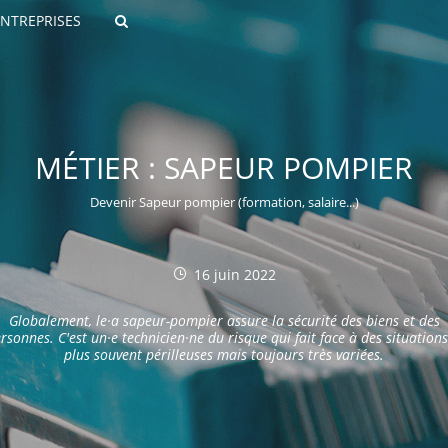
ENTREPRISES
Rechercher
MÉTIER : SAPEUR POMPIER
Devenir Sapeur pompier (formation, salaire...)
16 juin 2022
ROULANTS)
Globalement, le·a sapeur-pompier assure la sécurité des biens et des
ES NUMÉRIQUES
rsonnes. C'est un·e technicien·ne du risque qui fait face à des situations
plus souvent périlleuses mais toujours très variées.
R