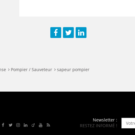
Facebook
Twitter
LinkedIn
nse
Pompier / Sauveteur
sapeur pompier
Newsletter :
RESTEZ INFORMÉ !
Rejoignez-nous sur Facebook
Suivez-nous sur Twitter
Suivez-nous sur Instagram
Rejoignez-nous sur LinkedIn
Rejoignez-nous sur Viadeo
Suivez-nous sur Youtube
Retrouvez tous nos flux RSS