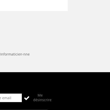
 Informaticien·nne
Me
désinscrire