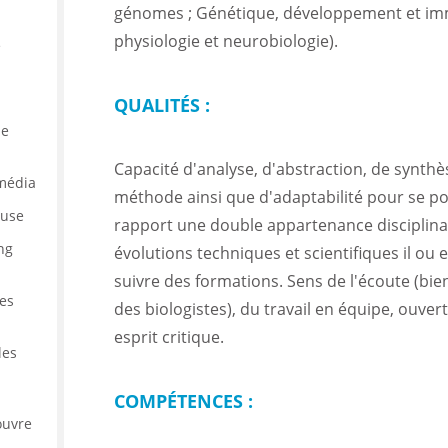
génomes ; Génétique, développement et im
physiologie et neurobiologie).
e
QUALITÉS :
de
Capacité d'analyse, d'abstraction, de synth
imédia
méthode ainsi que d'adaptabilité pour se p
euse
rapport une double appartenance disciplina
ng
évolutions techniques et scientifiques il ou 
suivre des formations. Sens de l'écoute (bi
des
des biologistes), du travail en équipe, ouver
esprit critique.
les
COMPÉTENCES :
ouvre