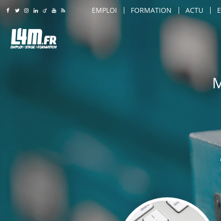
EMPLOI
FORMATION
ACTU
Rejoignez-nous sur Facebook
Suivez-nous sur Twitter
Suivez-nous sur Instagram
Rejoignez-nous sur LinkedIn
Rejoignez-nous sur Viadeo
Suivez-nous sur Youtube
Retrouvez tous nos flux RSS
LILLE
LILLE
AMIENS
AMIENS
AGENT DE SÉCURITÉ
ARTS & SAVOIR-FAIRE
ROUBAIX
ROUBAIX
M
AGENT DE SÉCURITÉ INCENDIE
CARROSSIER / PEINTRE
LILLE
TOURCOING
TOURCOING
AGENT DE TRANSPORT SÉCURISÉ
COIFFEUR
AMIENS
CALAIS
CALAIS
AGRO-ALIMENTAIRE
COMMERCIAL
ROUBAIX
DUNKERQUE
DUNKERQUE
CHEF D'ÉQUIPE PRODUCTION
COMMIS DE CUISINE
TOURCOING
VILLENEUVE D'ASCQ
VILLENEUVE D'ASCQ
CHEF DE LIGNE
CONSEILLER DE VENTE
CALAIS
SAINT-QUENTIN
SAINT-QUENTIN
CONDUITE D'ENGINS (CACES / PONTS 
CUISINIER
DUNKERQUE
BEAUVAIS
BEAUVAIS
CONDUITE DE MACHINES / COMMAND
DIRECTEUR DE MAGASIN
VILLENEUVE D'ASCQ
ARRAS
ARRAS
CONSEILLER DE VENTE
DIRECTEUR DES VENTES
SAINT-QUENTIN
DOUAI
DOUAI
MAINTENANCE
ENSEIGNANT / FORMATEU
BEAUVAIS
VALENCIENNES
VALENCIENNES
MANUTENTION / EMBALLAGE
ESTHÉTICIEN
ARRAS
COMPIÈGNE
COMPIÈGNE