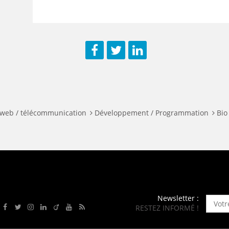
Facebook
Twitter
LinkedIn
 web / télécommunication
Développement / Programmation
Bio
Newsletter :
RESTEZ INFORMÉ !
Rejoignez-nous sur Facebook
Suivez-nous sur Twitter
Suivez-nous sur Instagram
Rejoignez-nous sur LinkedIn
Rejoignez-nous sur Viadeo
Suivez-nous sur Youtube
Retrouvez tous nos flux RSS