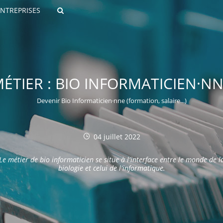
ENTREPRISES
Rechercher
ÉTIER : BIO INFORMATICIEN·N
Devenir Bio Informaticien·nne (formation, salaire...)
04 juillet 2022
ROULANTS)
Le métier de bio informaticien se situe à l'interface entre le monde de l
ES NUMÉRIQUES
biologie et celui de l'informatique.
R