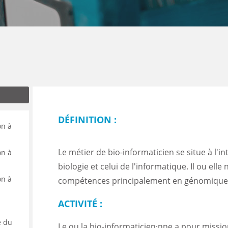
ENANCE
ES
DÉFINITION :
GASIN
on à
Le métier de bio-informaticien se situe à l'i
on à
biologie et celui de l'informatique. Il ou el
on à
compétences principalement en génomique 
ACTIVITÉ :
e du
Le ou la bio-informaticien·nne a pour missi