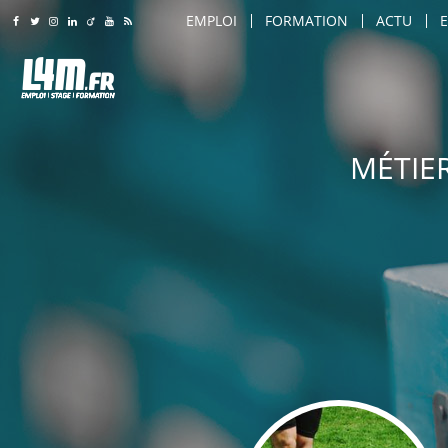
EMPLOI
FORMATION
ACTU
Rejoignez-nous sur Facebook
Suivez-nous sur Twitter
Suivez-nous sur Instagram
Rejoignez-nous sur LinkedIn
Rejoignez-nous sur Viadeo
Suivez-nous sur Youtube
Retrouvez tous nos flux RSS
LILLE
LILLE
AMIENS
AMIENS
AGENT DE SÉCURITÉ
ARTS & SAVOIR-FAIRE
ROUBAIX
ROUBAIX
MÉTIER
AGENT DE SÉCURITÉ INCENDIE
CARROSSIER / PEINTRE
LILLE
TOURCOING
TOURCOING
AGENT DE TRANSPORT SÉCURISÉ
COIFFEUR
AMIENS
CALAIS
CALAIS
AGRO-ALIMENTAIRE
COMMERCIAL
ROUBAIX
DUNKERQUE
DUNKERQUE
CHEF D'ÉQUIPE PRODUCTION
COMMIS DE CUISINE
TOURCOING
VILLENEUVE D'ASCQ
VILLENEUVE D'ASCQ
CHEF DE LIGNE
CONSEILLER DE VENTE
CALAIS
BEAUVAIS
BEAUVAIS
CONDUITE D'ENGINS (CACES / PONTS 
CUISINIER
DUNKERQUE
ARRAS
ARRAS
CONDUITE DE MACHINES / COMMAND
DIRECTEUR DE MAGASIN
VILLENEUVE D'ASCQ
DOUAI
DOUAI
CONSEILLER DE VENTE
DIRECTEUR DES VENTES
BEAUVAIS
COMPIÈGNE
COMPIÈGNE
MAINTENANCE
ENSEIGNANT / FORMATEU
ARRAS
WATTRELOS
WATTRELOS
MANUTENTION / EMBALLAGE
ESTHÉTICIEN
DOUAI
MARCQ-EN-BAROEUL
MARCQ-EN-BAROEUL