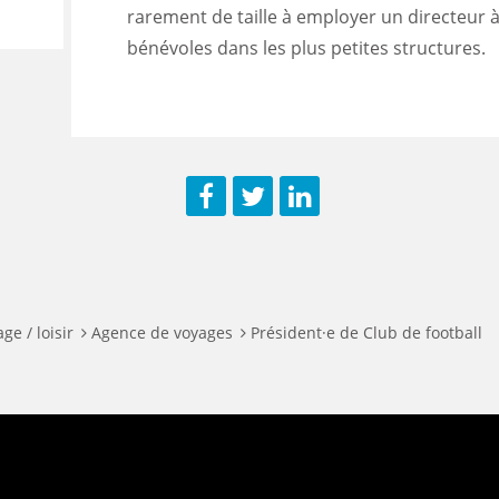
rarement de taille à employer un directeur à 
bénévoles dans les plus petites structures.
Facebook
Twitter
LinkedIn
ge / loisir
Agence de voyages
Président·e de Club de football