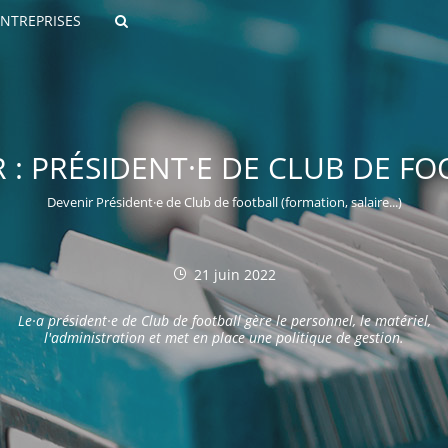
ENTREPRISES
Rechercher
 : PRÉSIDENT·E DE CLUB DE F
Devenir Président·e de Club de football (formation, salaire...)
21 juin 2022
ROULANTS)
Le·a président·e de Club de football gère le personnel, le matériel,
ES NUMÉRIQUES
l'administration et met en place une politique de gestion.
R