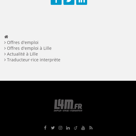
Facebook
Twitter
LinkedIn
Offres d'emploi
Offres d'emploi à Lille
Actualité à Lille
Traducteur·rice interprète
Rejoignez-nous sur Facebook
Suivez-nous sur Twitter
Suivez-nous sur Instagram
Rejoignez-nous sur LinkedIn
Rejoignez-nous sur Viadeo
Suivez-nous sur Youtube
Retrouvez tous nos flux RS