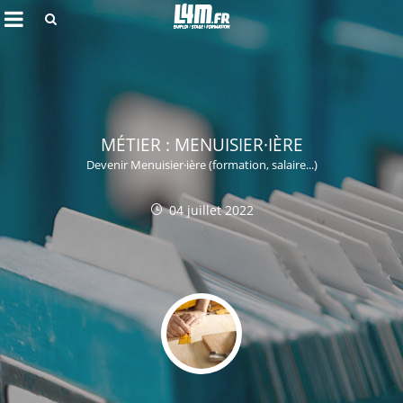
Rechercher
MÉTIER : MENUISIER·IÈRE
Devenir Menuisier·ière (formation, salaire...)
04 juillet 2022
Annuler