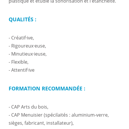
plastique et étudie la sonorisation et l'étanchéité.
QUALITÉS :
- Créatif·ive,
- Rigoureux·euse,
- Minutieux·ieuse,
- Flexible,
- Attentif·ive
FORMATION RECOMMANDÉE :
- CAP Arts du bois,
- CAP Menuisier (spécilaités : aluminium-verre,
sièges, fabricant, installateur),