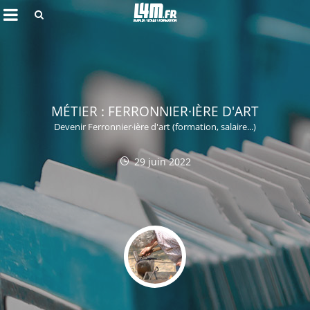
Rechercher
MÉTIER : FERRONNIER·IÈRE D'ART
Devenir Ferronnier·ière d'art (formation, salaire...)
29 juin 2022
Annuler