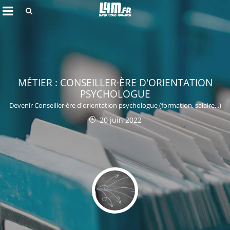
Rechercher
MÉTIER : CONSEILLER·ÈRE D'ORIENTATION
PSYCHOLOGUE
Devenir Conseiller·ère d'orientation psychologue (formation, salaire...)
20 juin 2022
Annuler