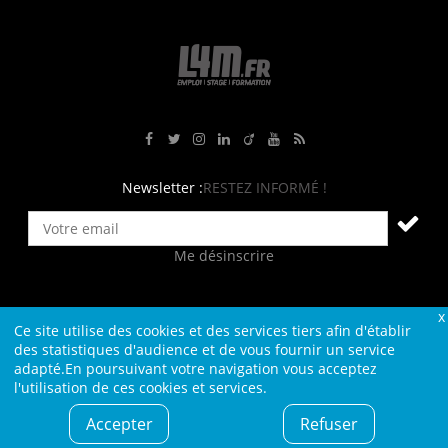
Rejoignez-nous sur Facebook
Suivez-nous sur Twitter
Suivez-nous sur Instagram
Rejoignez-nous sur LinkedIn
Rejoignez-nous sur Viadeo
Suivez-nous sur Youtube
Retrouvez tous nos flux RS
Newsletter :
RESTEZ INFORMÉ !
Me désinscrire
Ce site utilise des cookies et des services tiers afin d'établir
Contact
Plan du site
Qui sommes-nous ?
Liens
des statistiques d'audience et de vous fournir un service
adapté.En poursuivant votre navigation vous acceptez
Charte L4M
Conditions Générales
l'utilisation de ces cookies et services.
Cookies et confidentialité
Informations légales
Accepter
Refuser
© L4M - 2004-2026 -Tous droits réservés