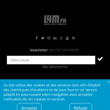
Rejoignez-nous sur Facebook
Suivez-nous sur Twitter
Suivez-nous sur Instagram
Rejoignez-nous sur LinkedIn
Rejoignez-nous sur Viadeo
Suivez-nous sur Youtube
Retrouvez tous nos flux RS
Newsletter :
RESTEZ INFORMÉ !
Me désinscrire
Ce site utilise des cookies et des services tiers afin d'établir
Contact
Plan du site
Qui sommes-nous ?
Liens
des statistiques d'audience et de vous fournir un service
adapté.En poursuivant votre navigation vous acceptez
Charte L4M
Conditions Générales
l'utilisation de ces cookies et services.
Cookies et confidentialité
Informations légales
Accepter
Refuser