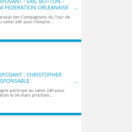
POSANT : ERIC BOTTON -
LA FEDERATION ORLEANAISE
NS DU DEVOIR
éanaise des Compagnons du Tour de
u salon 24h pour l'emploi...
XPOSANT : CHRISTOPHER
ESPONSABLE
N - BÂTIMENT CFA
agne participe au salon 24h pour
ation le 04 mars prochain...