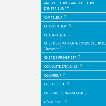
MÉCANICIEN / TECHNICIEN DE MAINT
EXPERT AUTOMOBILE
DOUAI
ARCHITECTURE / ARCHITECTURE
WATTRELOS
WATTRELOS
MÉCANIQUE
INSPECTION / CONTRÔLE
(4)
D'INTÉRIEUR
VALENCIENNES
MARCQ-EN-BAROEUL
MARCQ-EN-BAROEUL
MÉTALLURGIE
JARDINAGE
(1)
COMPIÈGNE
CARRELEUR
LENS
LENS
MÉTIERS DE BOUCHE
MÉCANICIEN AUTOMOBILE
WATTRELOS
(3)
MAUBEUGE
MAUBEUGE
CHARPENTIER
OPERATEUR DE PRODUCTION
MÉTIERS DE BOUCHE
MARCQ-EN-BAROEUL
LIÉVIN
LIÉVIN
(3)
OPERATEUR RÉGLEUR
PRÉPARATEUR DE VÉHICUL
CHAUFFAGISTE
LENS
SOISSONS
SOISSONS
PRODUCTION
RESTAURATION
CHEF DE CHANTIER & CONDUCTEUR D
MAUBEUGE
LOMME
LOMME
(4)
TRAVAUX
PRODUCTION / CONDUITE MACHINE
SCIENCES HUMAINES
LIÉVIN
SÉCURITÉ
VENDEUR BOUTIQUE & MA
(2)
CHEF DE PROJET BTP
SOISSONS
LOMME
(1)
CONDUITE D'ENGINS
(1)
COUVREUR
(3)
ELECTRICIEN
(2)
ENERGIES RENOUVELABLES
(4)
GÉNIE CIVIL