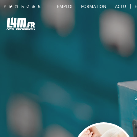
EMPLOI
FORMATION
ACTU
Rejoignez-nous sur Facebook
Suivez-nous sur Twitter
Suivez-nous sur Instagram
Rejoignez-nous sur LinkedIn
Rejoignez-nous sur Viadeo
Suivez-nous sur Youtube
Retrouvez tous nos flux RSS
LILLE
LILLE
AMIENS
AMIENS
AGENT DE SÉCURITÉ
ARTS & SAVOIR-FAIRE
ROUBAIX
ROUBAIX
AGENT DE SÉCURITÉ INCENDIE
CARROSSIER / PEINTRE
LILLE
TOURCOING
TOURCOING
AGENT DE TRANSPORT SÉCURISÉ
COIFFEUR
AMIENS
CALAIS
CALAIS
AGRO-ALIMENTAIRE
COMMERCIAL
ROUBAIX
DUNKERQUE
DUNKERQUE
CHEF D'ÉQUIPE PRODUCTION
COMMIS DE CUISINE
TOURCOING
VILLENEUVE D'ASCQ
VILLENEUVE D'ASCQ
CHEF DE LIGNE
CONSEILLER DE VENTE
CALAIS
SAINT-QUENTIN
SAINT-QUENTIN
CONDUITE D'ENGINS (CACES / PONTS 
CUISINIER
DUNKERQUE
S
BEAUVAIS
BEAUVAIS
CONDUITE DE MACHINES / COMMAND
DIRECTEUR DE MAGASIN
VILLENEUVE D'ASCQ
ARRAS
ARRAS
CONSEILLER DE VENTE
DIRECTEUR DES VENTES
SAINT-QUENTIN
DOUAI
DOUAI
MAINTENANCE
ENSEIGNANT / FORMATEU
BEAUVAIS
VALENCIENNES
VALENCIENNES
MANUTENTION / EMBALLAGE
ESTHÉTICIEN
ARRAS
COMPIÈGNE
COMPIÈGNE