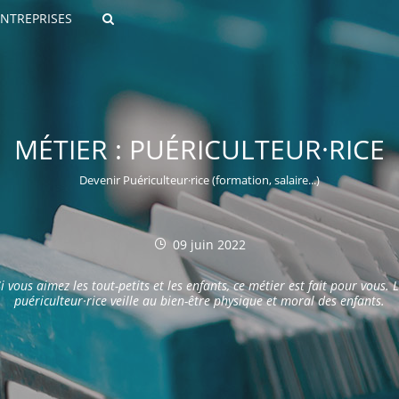
ENTREPRISES
Rechercher
MÉTIER : PUÉRICULTEUR·RICE
Devenir Puériculteur·rice (formation, salaire...)
09 juin 2022
ROULANTS)
i vous aimez les tout-petits et les enfants, ce métier est fait pour vous. 
ES NUMÉRIQUES
puériculteur·rice veille au bien-être physique et moral des enfants.
R