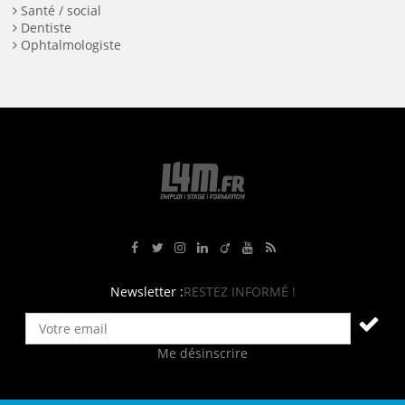
Santé / social
Dentiste
Ophtalmologiste
Rejoignez-nous sur Facebook
Suivez-nous sur Twitter
Suivez-nous sur Instagram
Rejoignez-nous sur LinkedIn
Rejoignez-nous sur Viadeo
Suivez-nous sur Youtube
Retrouvez tous nos flux RS
Newsletter :
RESTEZ INFORMÉ !
Me désinscrire