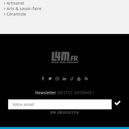
Artisanat
Arts & savoir-faire
Céramiste
Rejoignez-nous sur Facebook
Suivez-nous sur Twitter
Suivez-nous sur Instagram
Rejoignez-nous sur LinkedIn
Rejoignez-nous sur Viadeo
Suivez-nous sur Youtube
Retrouvez tous nos flux RS
Newsletter :
RESTEZ INFORMÉ !
Me désinscrire