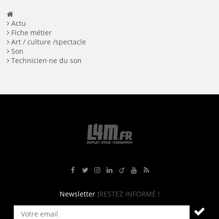
Actu
Fiche métier
Art / culture /spectacle
Son
Technicien·ne du son
Rejoignez-nous sur Facebook
Suivez-nous sur Twitter
Suivez-nous sur Instagram
Rejoignez-nous sur LinkedIn
Rejoignez-nous sur Viadeo
Suivez-nous sur Youtube
Retrouvez tous nos flux RS
Newsletter :
RESTEZ INFORMÉ !