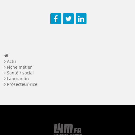
Facebook
Twitter
LinkedIn
Actu
Fiche métier
Santé / social
Laborantin
Prosecteur·rice