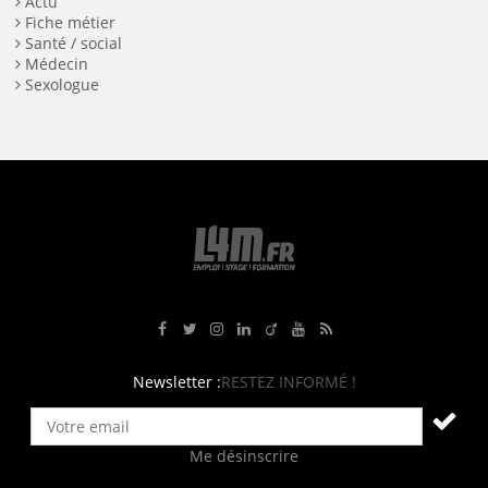
Actu
Fiche métier
Santé / social
Médecin
Sexologue
Rejoignez-nous sur Facebook
Suivez-nous sur Twitter
Suivez-nous sur Instagram
Rejoignez-nous sur LinkedIn
Rejoignez-nous sur Viadeo
Suivez-nous sur Youtube
Retrouvez tous nos flux RS
Newsletter :
RESTEZ INFORMÉ !
Me désinscrire