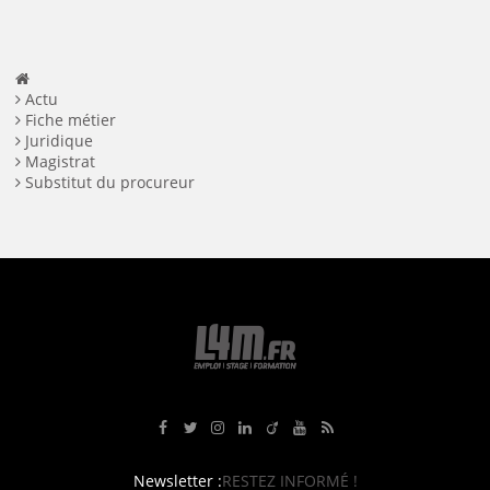
Actu
Fiche métier
Juridique
Magistrat
Substitut du procureur
Rejoignez-nous sur Facebook
Suivez-nous sur Twitter
Suivez-nous sur Instagram
Rejoignez-nous sur LinkedIn
Rejoignez-nous sur Viadeo
Suivez-nous sur Youtube
Retrouvez tous nos flux RS
Newsletter :
RESTEZ INFORMÉ !