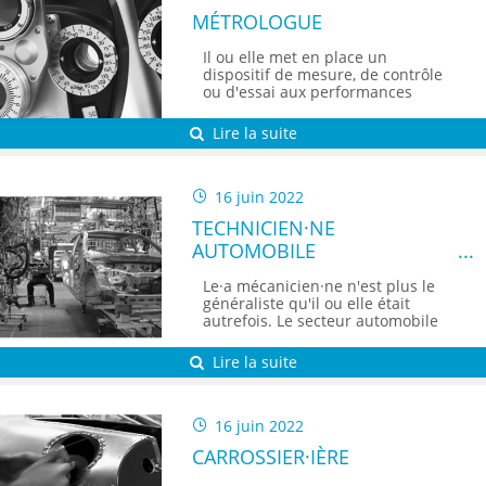
MÉTROLOGUE
Il ou elle met en place un
dispositif de mesure, de contrôle
ou d'essai aux performances
maîtrisées.
Lire la suite
16 juin 2022
TECHNICIEN·NE
AUTOMOBILE
Le·a mécanicien·ne n'est plus le
généraliste qu'il ou elle était
autrefois. Le secteur automobile
a évolué et il est de plus en plus
spécialisé. De manière générale, il
Lire la suite
ou elle s'occupe de la réparation
et de l'entretien des véhicules
légers, industriels voire des
transports en communs.
16 juin 2022
CARROSSIER·IÈRE