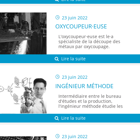
23 juin 2022
OXYCOUPEUR·EUSE
L'oxycoupeur·euse est le·a
spécialiste de la découpe des
métaux par oxycoupage.
Lire la suite
23 juin 2022
INGÉNIEUR MÉTHODE
Intermédiaire entre le bureau
d'études et la production,
l'ingénieur méthode étudie les
axes d'amélioration, de
modernisation ou de mise en
Lire la suite
conformité de l'appareil de
production
23 juin 2022