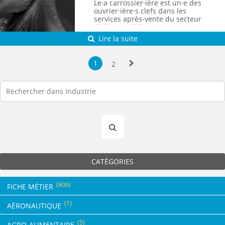
Le·a carrossier·ière est un·e des
ouvrier·ière·s clefs dans les
services après-vente du secteur
de l'automobile.
Lire la suite
1
2
Suivante
CATÉGORIES
(806)
FICHE MÉTIER
(1)
AÉRONAUTIQUE
(5)
AGRO-ALIMENTAIRE