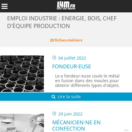
EMPLOI INDUSTRIE : ENERGIE, BOIS, CHEF
D'ÉQUIPE PRODUCTION
28 fiches métiers
04 juillet 2022
FONDEUR·EUSE
Le·a fondeur·euse coule le métal
en fusion dans des moules pour
obtenir différents types d'objets.
Lire la suite
Annuler
29 juin 2022
MÉCANICIEN·NE EN
CONFECTION