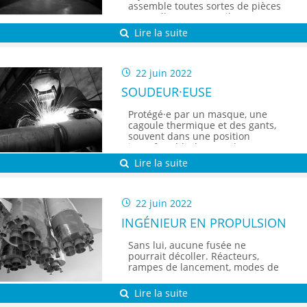
assemble toutes sortes de pièces
entre elles. Son travail
s'apparente parfois à une partie
Lire la suite
de Lego grandeur nature !
22 juin 2022
SOUDEUR·EUSE
Protégé·e par un masque, une
cagoule thermique et des gants,
souvent dans une position
inconfortable, le·a soudeur·euse
réalise un travail précis
Lire la suite
d'assemblage de différentes
pièces de métal pour réaliser
toutes sortes d'objets.
22 juin 2022
INGÉNIEUR EN PROPULSION
Sans lui, aucune fusée ne
pourrait décoller. Réacteurs,
rampes de lancement, modes de
propulsion, il est chargé de
concevoir tout ce qui permettra à
Lire la suite
une fusée de s'envoler.