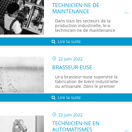
TECHNICIEN·NE DE
MAINTENANCE
INDUSTRIELLE
Dans tous les secteurs de la
production industrielle, le·a
technicien·ne de maintenance
est là pour prévenir ou réparer
les dysfonctionnements des
Lire la suite
machines.
22 juin 2022
BRASSEUR·EUSE
Le·a brasseur·euse supervise la
fabrication de bière industrielle
ou artisanale. Dans le premier
cas, le métier porte le nom
d'ouvrier·ière dans
Lire la suite
l'agroalimentaire.
22 juin 2022
TECHNICIEN·NE EN
AUTOMATISMES