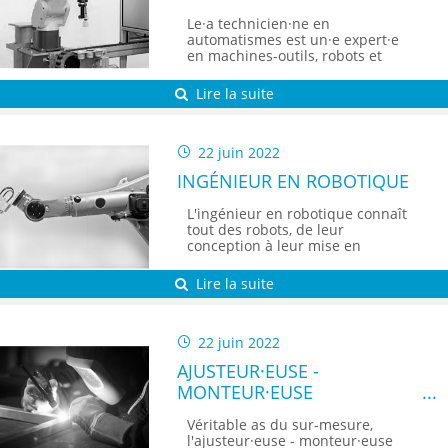
Le·a technicien·ne en
automatismes est un·e expert·e
en machines-outils, robots et
automates essentiellement
utilisés dans l'industrie.
Lire la suite
22 juin 2022
INGÉNIEUR EN ROBOTIQUE
L'ingénieur en robotique connaît
tout des robots, de leur
conception à leur mise en
service, en passant bien
évidemment par leur
Lire la suite
maintenance.
22 juin 2022
AJUSTEUR·EUSE -
MONTEUR·EUSE
Véritable as du sur-mesure,
l'ajusteur·euse - monteur·euse