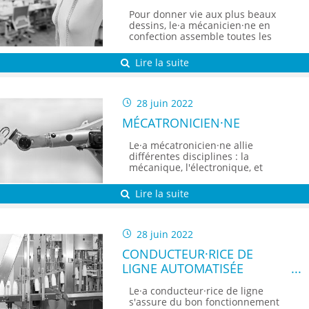
Pour donner vie aux plus beaux
dessins, le·a mécanicien·ne en
confection assemble toutes les
pièces d’un vêtement.
Lire la suite
28 juin 2022
MÉCATRONICIEN·NE
Le·a mécatronicien·ne allie
différentes disciplines : la
mécanique, l'électronique, et
l'informatique, pour créer des
systèmes intelligents, des robots,
Lire la suite
dans l'optique d'améliorer des
équipements.
28 juin 2022
CONDUCTEUR·RICE DE
LIGNE AUTOMATISÉE
Le·a conducteur·rice de ligne
s'assure du bon fonctionnement