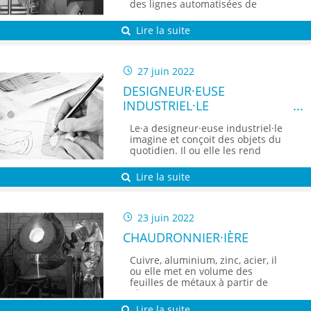
des lignes automatisées de
production ou de
conditionnement dont il ou elle a
Lire la suite
la charge.
27 juin 2022
DESIGNEUR·EUSE
INDUSTRIEL·LE
Le·a designeur·euse industriel·le
imagine et conçoit des objets du
quotidien. Il ou elle les rend
esthétiques, pratiques et
ergonomiques.
Lire la suite
23 juin 2022
CHAUDRONNIER·IÈRE
Cuivre, aluminium, zinc, acier, il
ou elle met en volume des
feuilles de métaux à partir de
plans sur papier.
Lire la suite