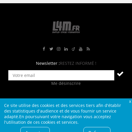
Rejoignez-nous sur Facebook
Suivez-nous sur Twitter
Suivez-nous sur Instagram
Rejoignez-nous sur LinkedIn
Rejoignez-nous sur Viadeo
Suivez-nous sur Youtube
Retrouvez tous nos flux RS
Newsletter :
RESTEZ INFORMÉ !
Me désinscrire
Ce site utilise des cookies et des services tiers afin d'établir
Contact
Plan du site
Qui sommes-nous ?
Liens
des statistiques d'audience et de vous fournir un service
adapté.En poursuivant votre navigation vous acceptez
Charte L4M
Conditions Générales
l'utilisation de ces cookies et services.
Cookies et confidentialité
Informations légales