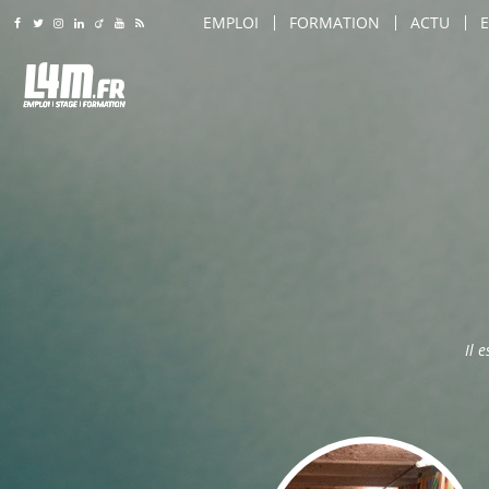
EMPLOI
FORMATION
ACTU
Rejoignez-nous sur Facebook
Suivez-nous sur Twitter
Suivez-nous sur Instagram
Rejoignez-nous sur LinkedIn
Rejoignez-nous sur Viadeo
Suivez-nous sur Youtube
Retrouvez tous nos flux RSS
LILLE
LILLE
AMIENS
AMIENS
AGENT DE SÉCURITÉ
ARTS & SAVOIR-FAIRE
ROUBAIX
ROUBAIX
AGENT DE SÉCURITÉ INCENDIE
CARROSSIER / PEINTRE
LILLE
TOURCOING
TOURCOING
AGENT DE TRANSPORT SÉCURISÉ
COIFFEUR
AMIENS
CALAIS
CALAIS
AGRO-ALIMENTAIRE
COMMERCIAL
ROUBAIX
DUNKERQUE
DUNKERQUE
CHEF D'ÉQUIPE PRODUCTION
COMMIS DE CUISINE
TOURCOING
VILLENEUVE D'ASCQ
VILLENEUVE D'ASCQ
CHEF DE LIGNE
CONSEILLER DE VENTE
CALAIS
SAINT-QUENTIN
SAINT-QUENTIN
CONDUITE D'ENGINS (CACES / PONTS 
CUISINIER
DUNKERQUE
Il 
BEAUVAIS
BEAUVAIS
CONDUITE DE MACHINES / COMMAND
DIRECTEUR DE MAGASIN
VILLENEUVE D'ASCQ
ARRAS
ARRAS
CONSEILLER DE VENTE
DIRECTEUR DES VENTES
SAINT-QUENTIN
DOUAI
DOUAI
MAINTENANCE
ENSEIGNANT / FORMATEU
BEAUVAIS
VALENCIENNES
VALENCIENNES
MANUTENTION / EMBALLAGE
ESTHÉTICIEN
ARRAS
COMPIÈGNE
COMPIÈGNE