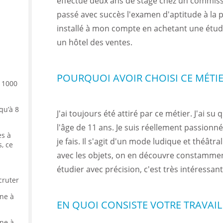
effectué deux ans de stage chez un commissai
passé avec succès l'examen d'aptitude à la p
installé à mon compte en achetant une étude
un hôtel des ventes.
POURQUOI AVOIR CHOISI CE MÉTIE
e 1000
qu’à 8
J'ai toujours été attiré par ce métier. J'ai su 
l'âge de 11 ans. Je suis réellement passion
es à
je fais. Il s'agit d'un mode ludique et théâtra
, ce
avec les objets, on en découvre constamment
étudier avec précision, c'est très intéressan
cruter
ine à
EN QUOI CONSISTE VOTRE TRAVAIL
ine à