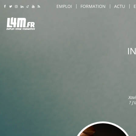
EMPLOI
FORMATION
ACTU
Rejoignez-nous sur Facebook
Suivez-nous sur Twitter
Suivez-nous sur Instagram
Rejoignez-nous sur LinkedIn
Rejoignez-nous sur Viadeo
Suivez-nous sur Youtube
Retrouvez tous nos flux RSS
LILLE
LILLE
AMIENS
AMIENS
AGENT DE SÉCURITÉ
ARTS & SAVOIR-FAIRE
ROUBAIX
ROUBAIX
I
AGENT DE SÉCURITÉ INCENDIE
CARROSSIER / PEINTRE
LILLE
TOURCOING
TOURCOING
AGENT DE TRANSPORT SÉCURISÉ
COIFFEUR
AMIENS
CALAIS
CALAIS
AGRO-ALIMENTAIRE
COMMERCIAL
ROUBAIX
DUNKERQUE
DUNKERQUE
CHEF D'ÉQUIPE PRODUCTION
COMMIS DE CUISINE
TOURCOING
VILLENEUVE D'ASCQ
VILLENEUVE D'ASCQ
CHEF DE LIGNE
CONSEILLER DE VENTE
CALAIS
BEAUVAIS
BEAUVAIS
CONDUITE D'ENGINS (CACES / PONTS 
CUISINIER
DUNKERQUE
Xav
ARRAS
ARRAS
CONDUITE DE MACHINES / COMMAND
DIRECTEUR DE MAGASIN
? J'
VILLENEUVE D'ASCQ
DOUAI
DOUAI
CONSEILLER DE VENTE
DIRECTEUR DES VENTES
BEAUVAIS
COMPIÈGNE
COMPIÈGNE
MAINTENANCE
ENSEIGNANT / FORMATEU
ARRAS
WATTRELOS
WATTRELOS
MANUTENTION / EMBALLAGE
ESTHÉTICIEN
DOUAI
MARCQ-EN-BAROEUL
MARCQ-EN-BAROEUL