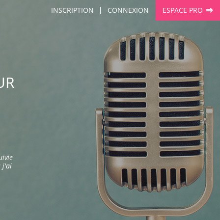
INSCRIPTION
CONNEXION
ESPACE PRO
UR
ivie
 j'ai