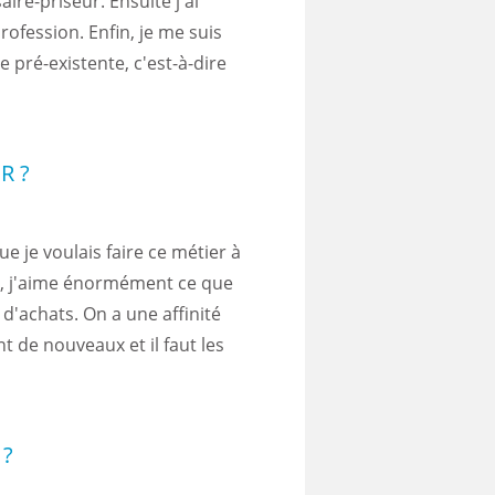
re-priseur. Ensuite j'ai
rofession. Enfin, je me suis
 pré-existente, c'est-à-dire
R ?
que je voulais faire ce métier à
né, j'aime énormément ce que
l d'achats. On a une affinité
 de nouveaux et il faut les
t
 ?