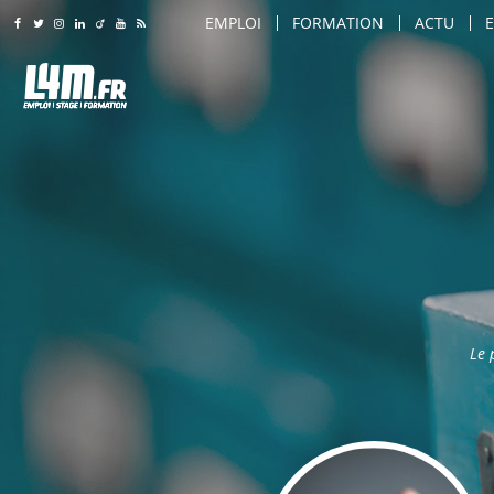
EMPLOI
FORMATION
ACTU
Rejoignez-nous sur Facebook
Suivez-nous sur Twitter
Suivez-nous sur Instagram
Rejoignez-nous sur LinkedIn
Rejoignez-nous sur Viadeo
Suivez-nous sur Youtube
Retrouvez tous nos flux RSS
LILLE
LILLE
AMIENS
AMIENS
AGENT DE SÉCURITÉ
ARTS & SAVOIR-FAIRE
ROUBAIX
ROUBAIX
AGENT DE SÉCURITÉ INCENDIE
CARROSSIER / PEINTRE
LILLE
TOURCOING
TOURCOING
AGENT DE TRANSPORT SÉCURISÉ
COIFFEUR
AMIENS
CALAIS
CALAIS
AGRO-ALIMENTAIRE
COMMERCIAL
ROUBAIX
DUNKERQUE
DUNKERQUE
CHEF D'ÉQUIPE PRODUCTION
COMMIS DE CUISINE
TOURCOING
VILLENEUVE D'ASCQ
VILLENEUVE D'ASCQ
CHEF DE LIGNE
CONSEILLER DE VENTE
CALAIS
SAINT-QUENTIN
SAINT-QUENTIN
CONDUITE D'ENGINS (CACES / PONTS 
CUISINIER
DUNKERQUE
Le 
BEAUVAIS
BEAUVAIS
CONDUITE DE MACHINES / COMMAND
DIRECTEUR DE MAGASIN
VILLENEUVE D'ASCQ
ARRAS
ARRAS
CONSEILLER DE VENTE
DIRECTEUR DES VENTES
SAINT-QUENTIN
DOUAI
DOUAI
MAINTENANCE
ENSEIGNANT / FORMATEU
BEAUVAIS
VALENCIENNES
VALENCIENNES
MANUTENTION / EMBALLAGE
ESTHÉTICIEN
ARRAS
COMPIÈGNE
COMPIÈGNE