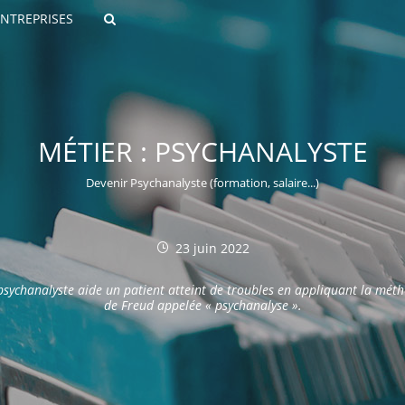
ENTREPRISES
Rechercher
MÉTIER : PSYCHANALYSTE
Devenir Psychanalyste (formation, salaire...)
23 juin 2022
ROULANTS)
psychanalyste aide un patient atteint de troubles en appliquant la mét
ES NUMÉRIQUES
de Freud appelée « psychanalyse ».
R