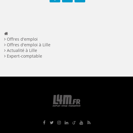
Facebook
Twitter
LinkedIn
Offres d'emploi
Offres d'emploi à Lille
Actualité à Lille
Expert-comptable
Rejoignez-nous sur Facebook
Suivez-nous sur Twitter
Suivez-nous sur Instagram
Rejoignez-nous sur LinkedIn
Rejoignez-nous sur Viadeo
Suivez-nous sur Youtube
Retrouvez tous nos flux RS