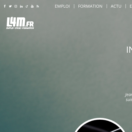
EMPLOI
FORMATION
ACTU
Rejoignez-nous sur Facebook
Suivez-nous sur Twitter
Suivez-nous sur Instagram
Rejoignez-nous sur LinkedIn
Rejoignez-nous sur Viadeo
Suivez-nous sur Youtube
Retrouvez tous nos flux RSS
LILLE
LILLE
AMIENS
AMIENS
AGENT DE SÉCURITÉ
ARTS & SAVOIR-FAIRE
ROUBAIX
ROUBAIX
I
AGENT DE SÉCURITÉ INCENDIE
CARROSSIER / PEINTRE
LILLE
TOURCOING
TOURCOING
AGENT DE TRANSPORT SÉCURISÉ
COIFFEUR
AMIENS
CALAIS
CALAIS
AGRO-ALIMENTAIRE
COMMERCIAL
ROUBAIX
DUNKERQUE
DUNKERQUE
CHEF D'ÉQUIPE PRODUCTION
COMMIS DE CUISINE
TOURCOING
VILLENEUVE D'ASCQ
VILLENEUVE D'ASCQ
CHEF DE LIGNE
CONSEILLER DE VENTE
CALAIS
SAINT-QUENTIN
SAINT-QUENTIN
CONDUITE D'ENGINS (CACES / PONTS 
CUISINIER
DUNKERQUE
Jea
BEAUVAIS
BEAUVAIS
CONDUITE DE MACHINES / COMMAND
DIRECTEUR DE MAGASIN
sui
VILLENEUVE D'ASCQ
ARRAS
ARRAS
CONSEILLER DE VENTE
DIRECTEUR DES VENTES
SAINT-QUENTIN
DOUAI
DOUAI
MAINTENANCE
ENSEIGNANT / FORMATEU
BEAUVAIS
VALENCIENNES
VALENCIENNES
MANUTENTION / EMBALLAGE
ESTHÉTICIEN
ARRAS
COMPIÈGNE
COMPIÈGNE