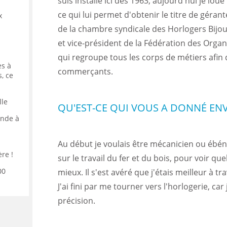
suis installé ici dès 1963, aujourd'hui je l
ce qui lui permet d'obtenir le titre de géran
x
de la chambre syndicale des Horlogers Bijout
et vice-président de la Fédération des Orga
qui regroupe tous les corps de métiers afin 
es à
commerçants.
, ce
lle
QU'EST-CE QUI VOUS A DONNÉ ENVI
ande à
Au début je voulais être mécanicien ou ébénis
ère !
sur le travail du fer et du bois, pour voir que
00
mieux. Il s'est avéré que j'étais meilleur à tr
J'ai fini par me tourner vers l'horlogerie, car 
précision.