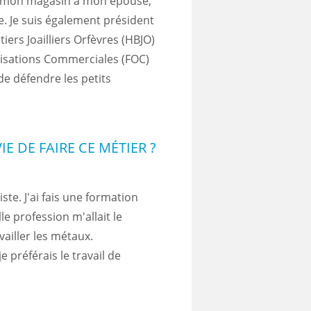
oue mon magasin à mon épouse,
te. Je suis également président
iers Joailliers Orfèvres (HBJO)
nisations Commerciales (FOC)
de défendre les petits
E DE FAIRE CE MÉTIER ?
te. J'ai fais une formation
lle profession m'allait le
availler les métaux.
je préférais le travail de