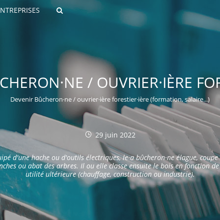
ENTREPRISES
Rechercher
ÛCHERON·NE / OUVRIER·IÈRE FOR
Devenir Bûcheron·ne / ouvrier·ière forestier·ière (formation, salaire...)
29 juin 2022
ROULANTS)
ipé d'une hache ou d'outils électriques, le·a bûcheron·ne élague, coupe
ES NUMÉRIQUES
nches ou abat des arbres. Il ou elle classe ensuite le bois en fonction de
utilité ultérieure (chauffage, construction ou industrie).
R