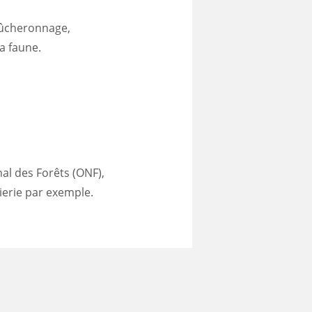
 bûcheronnage,
la faune.
nal des Forêts (ONF),
ierie par exemple.