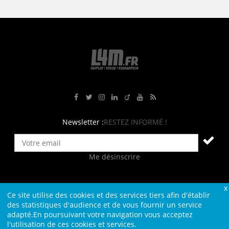
Rejoignez-nous sur Facebook
Suivez-nous sur Twitter
Suivez-nous sur Instagram
Rejoignez-nous sur LinkedIn
Rejoignez-nous sur Viadeo
Suivez-nous sur Youtube
Retrouvez tous nos flux RS
Newsletter :
RESTEZ INFORMÉ !
Me désinscrire
Ce site utilise des cookies et des services tiers afin d'établir
Contact
Plan du site
Qui sommes-nous ?
Liens
des statistiques d'audience et de vous fournir un service
adapté.En poursuivant votre navigation vous acceptez
Charte L4M
Conditions Générales
l'utilisation de ces cookies et services.