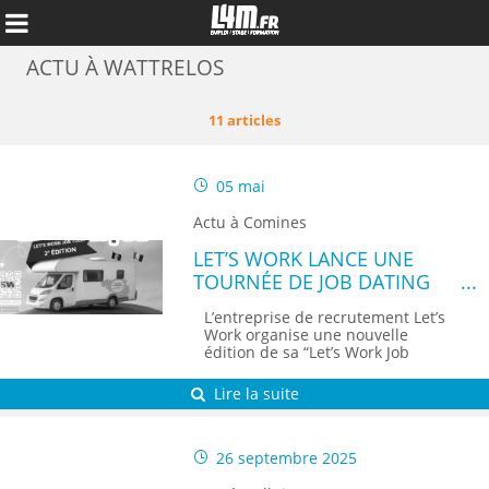
ACTU À WATTRELOS
11 articles
05 mai
Actu à Comines
LET’S WORK LANCE UNE
TOURNÉE DE JOB DATING
DANS LE NORD POUR
L’entreprise de recrutement Let’s
RECRUTER EN BELGIQUE
Work organise une nouvelle
édition de sa “Let’s Work Job
Tour”...
Annuler
Lire la suite
26 septembre 2025