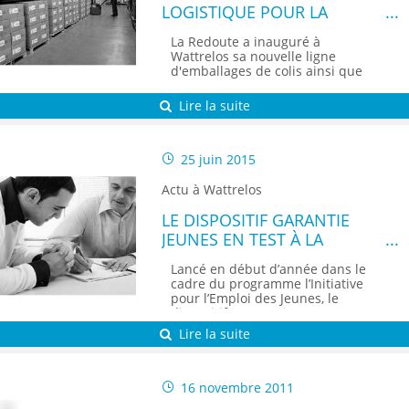
LOGISTIQUE POUR LA
REDOUTE
La Redoute a inauguré à
Wattrelos sa nouvelle ligne
d'emballages de colis ainsi que
son nouvel entrepôt au Quai 30.
Un recrutement d'intérimaires est
Lire la suite
prévu pour la période estivale.
25 juin 2015
Actu à Wattrelos
LE DISPOSITIF GARANTIE
JEUNES EN TEST À LA
MISSION LOCALE
Lancé en début d’année dans le
WATTRELOS-LEERS
cadre du programme l’Initiative
pour l’Emploi des Jeunes, le
dispositif « Garanties Jeunes »
sera testé auprès d’une
Lire la suite
quarantaine de personnes d’ici la
fin d’année...
16 novembre 2011