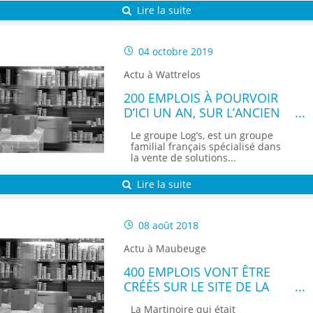
Lire la suite
04 octobre 2019
Actu à Wattrelos
200 EMPLOIS À POURVOIR
D’ICI UN AN, SUR L’ANCIEN
SITE DE LA REDOUTE
Le groupe Log’s, est un groupe
familial français spécialisé dans
la vente de solutions...
Lire la suite
08 août 2018
Actu à Maubeuge
400 EMPLOIS VONT ÊTRE
CRÉÉS SUR LE SITE DE LA
MARTINOIRE
La Martinoire qui était