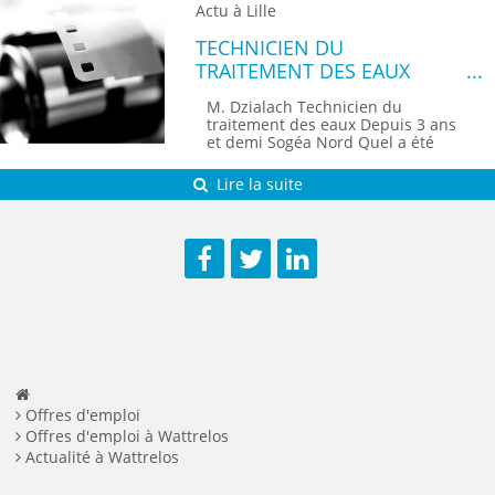
Actu à Lille
TECHNICIEN DU
TRAITEMENT DES EAUX
M. Dzialach Technicien du
traitement des eaux Depuis 3 ans
et demi Sogéa Nord Quel a été
votre parcours scolaire et
professionnel ? J'ai tout d'abord
Lire la suite
passé un CAP et un BEP en éle...
Facebook
Twitter
LinkedIn
Offres d'emploi
Offres d'emploi à Wattrelos
Actualité à Wattrelos