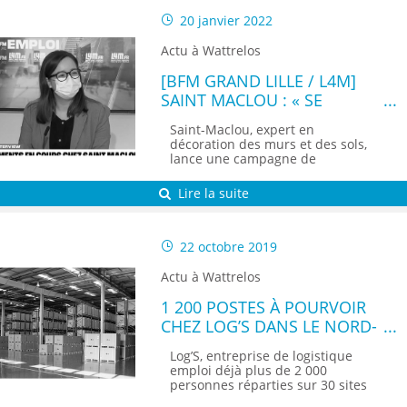
20 janvier 2022
Actu à Wattrelos
[BFM GRAND LILLE / L4M]
SAINT MACLOU : « SE
RENOUVELER, C’EST LA
Saint-Maclou, expert en
FORCE DE NOTRE
décoration des murs et des sols,
ENTREPRISE »
lance une campagne de
recrutement. Au...
Lire la suite
22 octobre 2019
Actu à Wattrelos
1 200 POSTES À POURVOIR
CHEZ LOG’S DANS LE NORD-
PAS-DE-CALAIS
Log’S, entreprise de logistique
emploi déjà plus de 2 000
personnes réparties sur 30 sites
en...