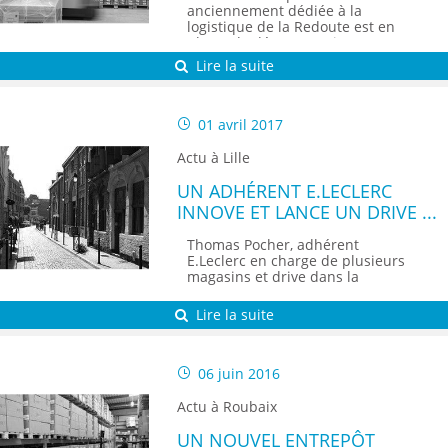
anciennement dédiée à la
logistique de la Redoute est en
phase de déconstruction. Le
Groupe Log (repreneur) va
Lire la suite
proposer des solutions logistiques
pour ses clients. Pour cela,
plusieurs sites sont en
construction (Seclin, Denain,
01 avril 2017
Maubeuge, Wattrelos). Au total,
1 500 collaborateurs vont être
Actu à Lille
recrutés d’ici 5 ans, dont 400...
UN ADHÉRENT E.LECLERC
INNOVE ET LANCE UN DRIVE
PIÉTON EN PLEIN CŒUR DU
Thomas Pocher, adhérent
VIEUX-LILLE
E.Leclerc en charge de plusieurs
magasins et drive dans la
métropole lilloise ouvre le 1er
avril le premier Drive piéton, place
Lire la suite
Louise de Bettignies dans le
Vieux-Lille...
06 juin 2016
Actu à Roubaix
UN NOUVEL ENTREPÔT