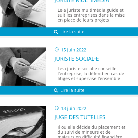
Le·a juriste multimédia guide et
suit les entreprises dans la mise
en place de leurs projets
informatiques ou web. Il ou elle
est là pour donner les repères
Lire la suite
juridiques essentiels et assurer
l'exploitation sécurisée du produit
ou du service multimédia.
15 juin 2022
JURISTE SOCIAL·E
Le·a juriste social·e conseille
l'entreprise, la défend en cas de
litiges et supervise l'ensemble
des démarches juridiques.
Lire la suite
13 juin 2022
JUGE DES TUTELLES
Il ou elle décide du placement et
du suivi de mineurs et de
majeurs en difficulté financière,