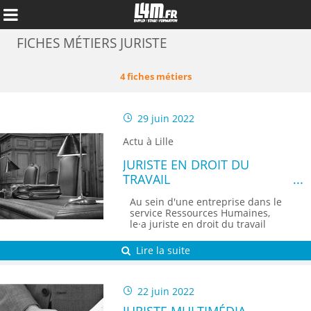
FICHES MÉTIERS JURISTE
4 fiches métiers
29 juin 2022
Actu à Lille
JURISTE EN DROIT DU
TRAVAIL
Au sein d'une entreprise dans le
service Ressources Humaines,
le·a juriste en droit du travail
conseille et assure une mission
Annuler
de vérification et de consultation
Lire la suite
en matière de législation du
travail.
22 juin 2022
JURISTE MULTIMÉDIA