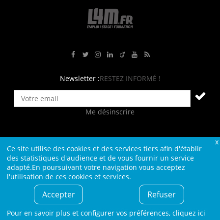
Rejoignez-nous sur Facebook
Suivez-nous sur Twitter
Suivez-nous sur Instagram
Rejoignez-nous sur LinkedIn
Rejoignez-nous sur Viadeo
Suivez-nous sur Youtube
Retrouvez tous nos flux RS
Newsletter :
RESTEZ INFORMÉ !
Me désinscrire
Ce site utilise des cookies et des services tiers afin d'établir
Contact
Plan du site
Qui sommes-nous ?
Liens
des statistiques d'audience et de vous fournir un service
adapté.En poursuivant votre navigation vous acceptez
Charte L4M
Conditions Générales
l'utilisation de ces cookies et services.
Cookies et confidentialité
Informations légales
Accepter
Refuser
© L4M - 2004-2026 -Tous droits réservés
Pour en savoir plus et configurer vos préférences,
cliquez ici