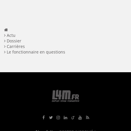
Facebook
Twitter
LinkedIn
Actu
Dossier
Carrières
Le fonctionnaire en questions
Rejoignez-nous sur Facebook
Suivez-nous sur Twitter
Suivez-nous sur Instagram
Rejoignez-nous sur LinkedIn
Rejoignez-nous sur Viadeo
Suivez-nous sur Youtube
Retrouvez tous nos flux RS