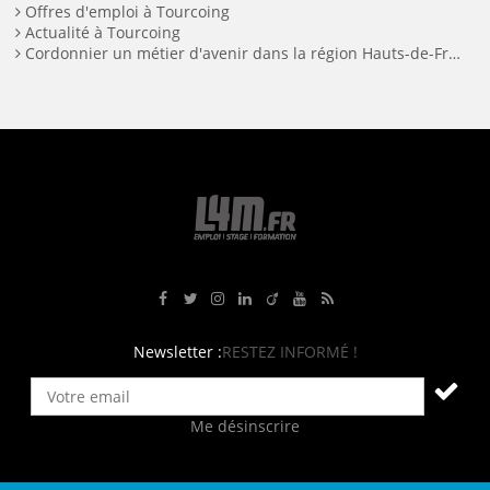
Offres d'emploi à Tourcoing
Actualité à Tourcoing
Cordonnier un métier d'avenir dans la région Hauts-de-France
Rejoignez-nous sur Facebook
Suivez-nous sur Twitter
Suivez-nous sur Instagram
Rejoignez-nous sur LinkedIn
Rejoignez-nous sur Viadeo
Suivez-nous sur Youtube
Retrouvez tous nos flux RS
Newsletter :
RESTEZ INFORMÉ !
Me désinscrire