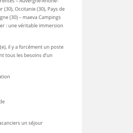
férentes – Auvergne-Rhône-
 (30), Occitanie (30), Pays de
etagne (30) – maeva Campings
ier : une véritable immersion
), il y a forcément un poste
nt tous les besoins d’un
ation
ade
vacanciers un séjour