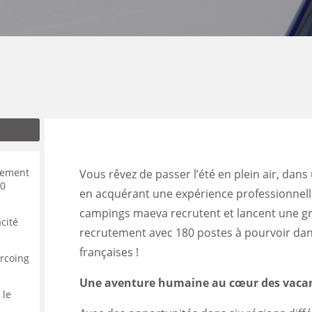
ENANCE
ES
GASIN
tement
Vous rêvez de passer l’été en plein air, dan
00
en acquérant une expérience professionnelle 
campings maeva recrutent et lancent une 
acité
recrutement avec 180 postes à pourvoir dan
françaises !
urcoing
Une aventure humaine au cœur des vaca
 le