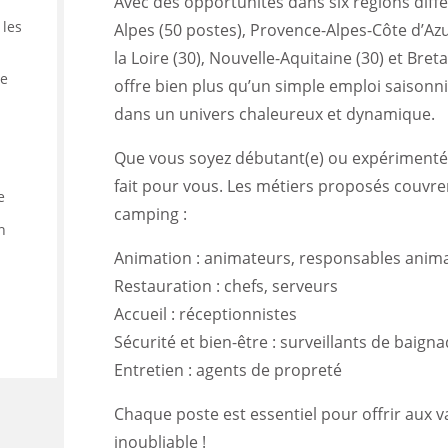
Avec des opportunités dans six régions dif
 les
Alpes (50 postes), Provence-Alpes-Côte d’Azur
la Loire (30), Nouvelle-Aquitaine (30) et Br
de
offre bien plus qu’un simple emploi saisonn
dans un univers chaleureux et dynamique.
Que vous soyez débutant(e) ou expérimenté(e
fait pour vous. Les métiers proposés couvre
e
camping :
n
Animation : animateurs, responsables anim
Restauration : chefs, serveurs
Accueil : réceptionnistes
Sécurité et bien-être : surveillants de baign
Entretien : agents de propreté
Chaque poste est essentiel pour offrir aux 
inoubliable !