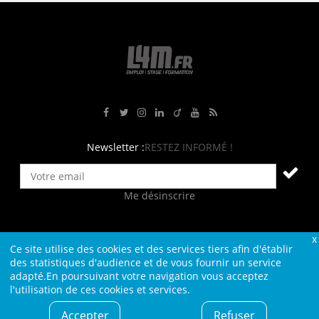
Rejoignez-nous sur Facebook
Suivez-nous sur Twitter
Suivez-nous sur Instagram
Rejoignez-nous sur LinkedIn
Rejoignez-nous sur Viadeo
Suivez-nous sur Youtube
Retrouvez tous nos flux RS
Newsletter :
RESTEZ INFORMÉ !
Me désinscrire
Ce site utilise des cookies et des services tiers afin d'établir
Contact
Plan du site
Qui sommes-nous ?
Liens
des statistiques d'audience et de vous fournir un service
adapté.En poursuivant votre navigation vous acceptez
Charte L4M
Conditions Générales
l'utilisation de ces cookies et services.
Cookies et confidentialité
Informations légales
Accepter
Refuser