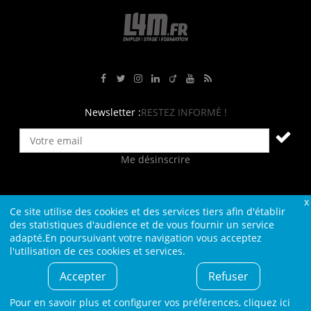
Rejoignez-nous sur Facebook
Suivez-nous sur Twitter
Suivez-nous sur Instagram
Rejoignez-nous sur LinkedIn
Rejoignez-nous sur Viadeo
Suivez-nous sur Youtube
Retrouvez tous nos flux RS
Newsletter :
RESTEZ INFORMÉ !
Me désinscrire
Ce site utilise des cookies et des services tiers afin d'établir
Contact
Plan du site
Qui sommes-nous ?
Liens
des statistiques d'audience et de vous fournir un service
adapté.En poursuivant votre navigation vous acceptez
Charte L4M
Conditions Générales
l'utilisation de ces cookies et services.
Cookies et confidentialité
Informations légales
Accepter
Refuser
© L4M - 2004-2026 -Tous droits réservés
Pour en savoir plus et configurer vos préférences,
cliquez ici