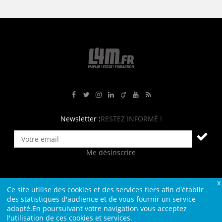
Rejoignez-nous sur Facebook
Suivez-nous sur Twitter
Suivez-nous sur Instagram
Rejoignez-nous sur LinkedIn
Rejoignez-nous sur Viadeo
Suivez-nous sur Youtube
Retrouvez tous nos flux RS
Newsletter :
RESTEZ INFORMÉ !
Me désinscrire
Ce site utilise des cookies et des services tiers afin d'établir
Contact
Plan du site
Qui sommes-nous ?
Liens
des statistiques d'audience et de vous fournir un service
adapté.En poursuivant votre navigation vous acceptez
Charte L4M
Conditions Générales
l'utilisation de ces cookies et services.