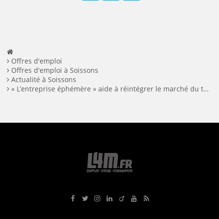
Facebook
Twitter
LinkedIn
Offres d'emploi
Offres d'emploi à Soissons
Actualité à Soissons
« L’entreprise éphémère » aide à réintégrer le marché du travail (Aisne)
Rejoignez-nous sur Facebook
Suivez-nous sur Twitter
Suivez-nous sur Instagram
Rejoignez-nous sur LinkedIn
Rejoignez-nous sur Viadeo
Suivez-nous sur Youtube
Retrouvez tous nos flux RS