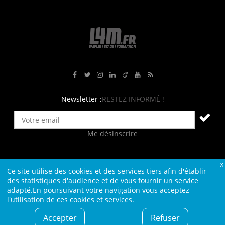
Rejoignez-nous sur Facebook
Suivez-nous sur Twitter
Suivez-nous sur Instagram
Rejoignez-nous sur LinkedIn
Rejoignez-nous sur Viadeo
Suivez-nous sur Youtube
Retrouvez tous nos flux RS
Newsletter :
RESTEZ INFORMÉ !
Me désinscrire
Ce site utilise des cookies et des services tiers afin d'établir
Contact
Plan du site
Qui sommes-nous ?
Liens
des statistiques d'audience et de vous fournir un service
adapté.En poursuivant votre navigation vous acceptez
Charte L4M
Conditions Générales
l'utilisation de ces cookies et services.
Cookies et confidentialité
Informations légales
Accepter
Refuser